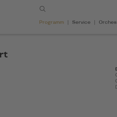
Suchbegriffe
Suchen
Navigation
Programm
Service
Orches
überspringen
rt