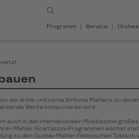
Suchbegriffe
Suchen
Navigation
Programm
Service
Orches
überspringen
esetzt.
fbauen
gen die dritte und vierte Sinfonie Mahlers, zu 
rgänzende Werke komponieren wird.
ern auch in der internationalen Musikszene großes 
ihren Mahler-Scartazzini-Programmen wächst stet
adung zu den Gustav-Mahler-Festwochen Toblach, wo