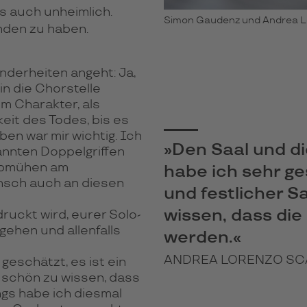
es auch unheimlich.
Simon Gaudenz und Andrea Lor
unden zu haben.
nderheiten angeht: Ja,
in die Chorstelle
m Charakter, als
eit des Todes, bis es
ben war mir wichtig. Ich
»Den Saal und di
pannten Doppelgriffen
 Abmühen am
habe ich sehr ges
ensch auch an diesen
und festlicher Sa
wissen, dass die
ruckt wird, eurer Solo-
hgehen und allenfalls
werden.«
ANDREA LORENZO SC
geschätzt, es ist ein
t schön zu wissen, dass
ngs habe ich diesmal