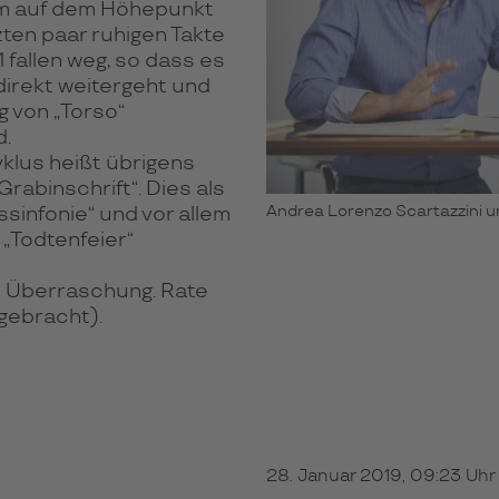
sam auf dem Höhepunkt
zten paar ruhigen Takte
 fallen weg, so dass es
irekt weitergeht und
ng von „Torso“
d.
lus heißt übrigens
Grabinschrift“. Dies als
Andrea Lorenzo Scartazzini u
infonie“ und vor allem
s „Todtenfeier“
 Überraschung. Rate
 gebracht).
28. Januar 2019, 09:23 Uhr