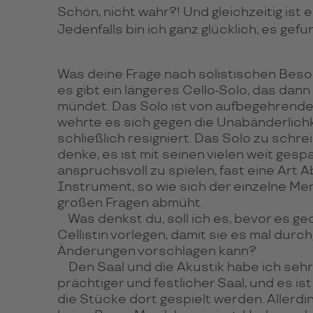
Schön, nicht wahr?! Und gleichzeitig ist 
Jedenfalls bin ich ganz glücklich, es gef
Was deine Frage nach solistischen Beso
es gibt ein längeres Cello-Solo, das dann 
mündet. Das Solo ist von aufbegehrende
wehrte es sich gegen die Unabänderlichk
schließlich resigniert. Das Solo zu schrei
denke, es ist mit seinen vielen weit ges
anspruchsvoll zu spielen, fast eine Art
Instrument, so wie sich der einzelne M
großen Fragen abmüht.
Was denkst du, soll ich es, bevor es ged
Cellistin vorlegen, damit sie es mal durc
Änderungen vorschlagen kann?
Den Saal und die Akustik habe ich sehr 
prächtiger und festlicher Saal, und es is
die Stücke dort gespielt werden. Allerdi