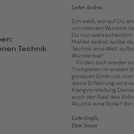
Lieber Andrea,
Ich weiß, worauf Du an
von meinem Wunsch nach
Du nun wahrscheinlich 
ben:
Mahler selbst wollte do
denen Technik
Technik eine Welt aufb
Wunderbar!
Finden sich wieder so
Trompeten im ersten St
genauen Eindruck vom 
diese Erfahrung wird wa
Klangvorstellung Deine
auch der Saal des Vol
Akustik eine Rolle? Bin
Liebe Grüße,
Dein Simon