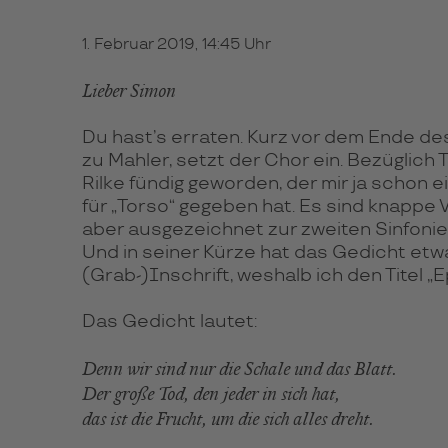
1. Februar 2019, 14:45 Uhr
Lieber Simon
Du hast’s erraten. Kurz vor dem Ende d
zu Mahler, setzt der Chor ein. Bezüglich T
Rilke fündig geworden, der mir ja schon 
für „Torso“ gegeben hat. Es sind knappe Ve
aber ausgezeichnet zur zweiten Sinfonie
Und in seiner Kürze hat das Gedicht etw
(Grab-)Inschrift, weshalb ich den Titel „
Das Gedicht lautet:
Denn wir sind nur die Schale und das Blatt.
Der große Tod, den jeder in sich hat,
das ist die Frucht, um die sich alles dreht.