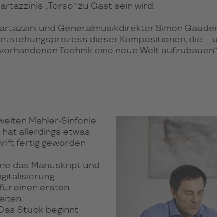
rtazzinis „Torso“ zu Gast sein wird.
tazzini und Generalmusikdirektor Simon Gaudenz 
ntstehungsprozess dieser Kompositionen, die – u
er vorhandenen Technik eine neue Welt aufzubauen“
weiten Mahler-Sinfonie
 hat allerdings etwas
rift fertig geworden
ne das Manuskript und
italisierung.
für einen ersten
eiten.
Das Stück beginnt