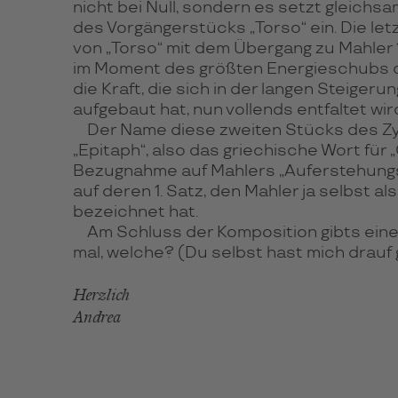
nicht bei Null, sondern es setzt gleich
des Vorgängerstücks „Torso“ ein. Die let
von „Torso“ mit dem Übergang zu Mahler 1
im Moment des größten Energieschubs d
die Kraft, die sich in der langen Steigeru
aufgebaut hat, nun vollends entfaltet wir
Der Name diese zweiten Stücks des Zyk
„Epitaph“, also das griechische Wort für „
Bezugnahme auf Mahlers „Auferstehungss
auf deren 1. Satz, den Mahler ja selbst al
bezeichnet hat.
Am Schluss der Komposition gibts eine
mal, welche? (Du selbst hast mich drauf
Herzlich
Andrea