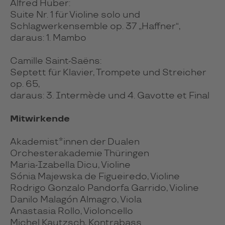
Alfred Huber:
Suite Nr. 1 für Violine solo und
Schlagwerkensemble op. 37 „Haffner“,
daraus: 1. Mambo
Camille Saint-Saëns:
Septett für Klavier, Trompete und Streicher
op. 65,
daraus: 3. Intermède und 4. Gavotte et Final
Mitwirkende
Akademist*innen der Dualen
Orchesterakademie Thüringen
Maria-Izabella Dicu, Violine
Sónia Majewska de Figueiredo, Violine
Rodrigo Gonzalo Pandorfa Garrido, Violine
Danilo Malagón Almagro, Viola
Anastasia Rollo, Violoncello
Michel Kautzsch, Kontrabass