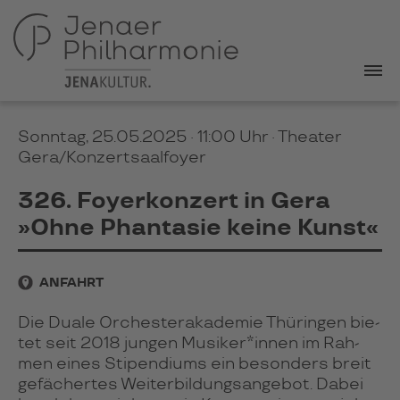
Sonntag, 25.05.2025 · 11:00 Uhr
· Theater
Gera/Konzertsaalfoyer
326. Foyerkonzert in Gera
»Ohne Phantasie keine Kunst«
ANFAHRT
Die Duale Or­ches­ter­aka­de­mie Thü­rin­gen bie­
tet seit 2018 jun­gen Musi­ker*in­nen im Rah­
men eines Sti­pen­di­ums ein beson­ders breit
gefä­cher­tes Wei­ter­bil­dungs­an­ge­bot. Dabei