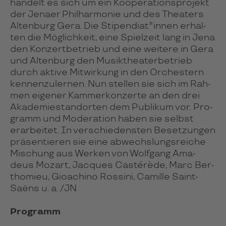
han­delt es sich um ein Ko­ope­ra­tions­pro­jekt
der Jenaer Phil­har­mo­nie und des Thea­ters
Alten­burg Gera. Die Sti­pen­dia­t*in­nen erhal­
ten die Mög­lich­keit, eine Spiel­zeit lang in Jena
den Kon­zert­be­trieb und eine wei­tere in Gera
und Alten­burg den Musik­thea­ter­be­trieb
durch aktive Mit­wir­kung in den Or­ches­tern
ken­nen­zu­ler­nen. Nun stel­len sie sich im Rah­
men eige­ner Kam­mer­kon­zerte an den drei
Aka­de­mie­stand­or­ten dem Pub­li­kum vor. Pro­
gramm und Mode­ra­tion haben sie selbst
erar­bei­tet. In ver­schie­dens­ten Beset­zun­gen
prä­sen­tie­ren sie eine abwechs­lungs­rei­che
Mischung aus Wer­ken von Wolf­gang Ama­
deus Mozart, Jac­ques Cas­té­rède, Marc Ber­
tho­mieu, Gioa­chino Ros­sini, Camille Saint-
Saëns u. a. /JN
Programm