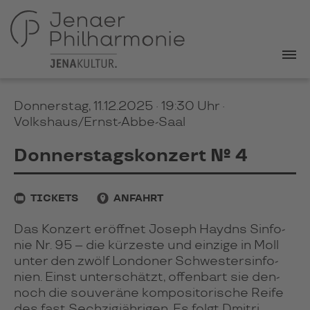
Donnerstag, 11.12.2025 · 19:30 Uhr
·
Volkshaus/Ernst-Abbe-Saal
Donnerstagskonzert № 4
TICKETS
ANFAHRT
Das Kon­zert eröff­net Joseph Hay­dns Sin­fo­
nie Nr. 95 – die kür­zeste und ein­zige in Moll
unter den zwölf Lon­do­ner Schwes­ter­sin­fo­
nien. Einst unter­schätzt, offen­bart sie den­
noch die sou­ve­räne kom­po­si­to­ri­sche Reife
des fast Sech­zig­jäh­ri­gen. Es folgt Dmi­tri