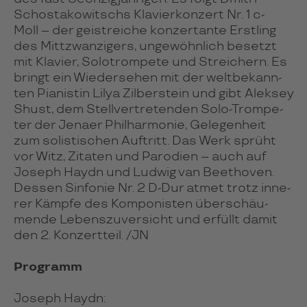
Schos­ta­ko­witschs Kla­vier­kon­zert Nr. 1 c-
Moll – der geist­rei­che kon­zer­tante Erst­ling
des Mitt­zwan­zi­gers, unge­wöhn­lich besetzt
mit Kla­vier, Solo­trom­pete und Strei­chern. Es
bringt ein Wie­der­se­hen mit der welt­be­kann­
ten Pia­nis­tin Lilya Zil­ber­stein und gibt Alek­sey
Shust, dem Stell­ver­tre­ten­den Solo-Trom­pe­
ter der Jenaer Phil­har­mo­nie, Gele­gen­heit
zum solis­ti­schen Auf­tritt. Das Werk sprüht
vor Witz, Zita­ten und Paro­dien – auch auf
Joseph Haydn und Lud­wig van Beet­ho­ven.
Des­sen Sin­fo­nie Nr. 2 D-Dur atmet trotz inne­
rer Kämpfe des Kom­po­nis­ten über­schäu­
mende Lebens­zu­ver­sicht und erfüllt damit
den 2. Kon­zert­teil. /JN
Programm
Joseph Haydn: