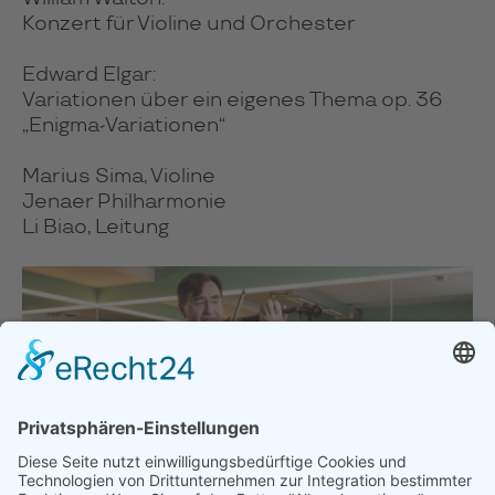
Konzert für Violine und Orchester
Edward Elgar:
Variationen über ein eigenes Thema op. 36
„Enigma-Variationen“
Marius Sima, Violine
Jenaer Philharmonie
Li Biao, Leitung
Marius Sima, Foto: Christoph Beer