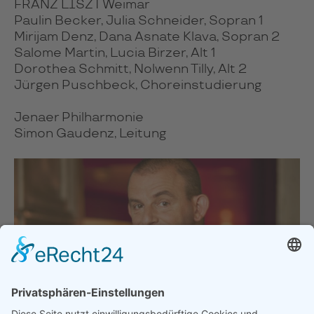
FRANZ LISZT Weimar
Paulin Becker, Julia Schneider, Sopran 1
Mirijam Denz, Dana Asnate Klava, Sopran 2
Salome Martin, Lucia Birzer, Alt 1
Dorothea Schmitt, Nolwenn Tilly, Alt 2
Jürgen Puschbeck, Choreinstudierung
Jenaer Philharmonie
Simon Gaudenz, Leitung