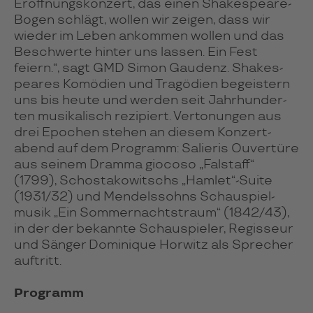
Eröffnungs­konzert, das einen Shakespeare-
Bogen schlägt, wollen wir zeigen, dass wir
wieder im Leben ankommen wollen und das
Beschwerte hinter uns lassen. Ein Fest
feiern.“, sagt GMD Simon Gaudenz. Shakes­
peares Komödien und Tragödien begeis­tern
uns bis heute und werden seit Jahr­hunder­
ten musi­kalisch rezipiert. Verto­nungen aus
drei Epochen stehen an diesem Konzert­
abend auf dem Programm: Salieris Ouvertüre
aus seinem Dramma giocoso „Falstaff“
(1799), Schosta­kowitschs „Hamlet“-Suite
(1931/32) und Mendels­sohns Schau­spiel­
musik „Ein Sommer­nachts­traum“ (1842/43),
in der der bekannte Schau­spieler, Regis­seur
und Sänger Dominique Horwitz als Sprecher
auftritt.
Programm