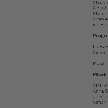
Struk­t
Ge­sch
Ste­fan
chen er
mit Bee
Progr
Ludwig
Sinfoni
Musik 
Mitwi
ARTIST
Anna S
Jenaer
Simon 