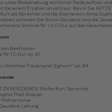
ur unter Bei­be­hal­tung wört­li­cher Rede auf­löst u
ich­te einem Erzäh­ler an­ver­traut. Bevor Sie ART
 Kurt als Spre­cher und die Sopra­nis­tin Anna Sophia
le­ben, stim­men Sie Simon Gau­denz und die Jenaer
t­ho­vens Sin­fo­nie Nr. 1 in C-Dur auf das Ge­sche­hen
amm
 van Beethoven:
e Nr. 1 C-Dur op. 21
zu Goethes Trauerspiel „Egmont“ op. 84
rkende
 IN RESIDENCE Stefan Kurt, Sprecher
ophia Theil, Sopran
 Philharmonie
Gaudenz, Leitung