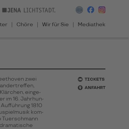
ter
Chöre
Wir für Sie
Mediathek
eet­ho­ven zwei
TICKETS
n­der­tref­fen,
ANFAHRT
är­chen, ein­ge­
er im 16. Jahr­hun­
 Auf­füh­rung 1810
spiel­mu­sik kom­
uno Tuersch­mann
dra­ma­ti­sche