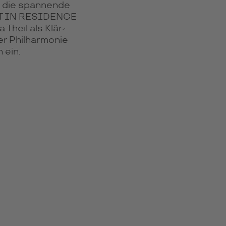
nd die span­nende
IST IN RESI­DENCE
 Theil als Klär­
 Phil­har­mo­nie
 ein.