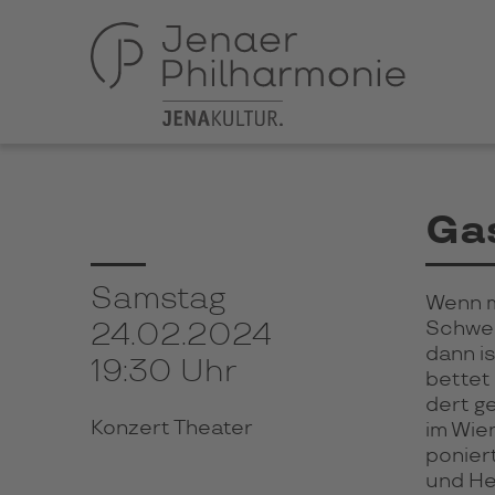
Gas
Samstag
Wenn mi
Schwer­
24.02.2024
dann is
19:30 Uhr
bet­tet
dert ge
Konzert Theater
im Wie­
po­nier
und Hei