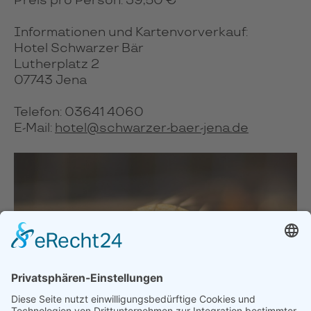
Preis pro Person: 39,50 €
Informationen und Kartenvorverkauf:
Hotel Schwarzer Bär
Lutherplatz 2
07743 Jena
Telefon: 03641 4060
E-Mail:
hotel@schwarzer-baer-jena.de