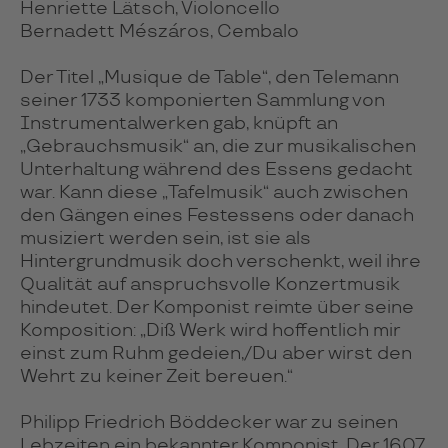
Henriette Lätsch, Violoncello
Bernadett Mészáros, Cembalo
Der Titel „Musique de Table“, den Telemann
seiner 1733 komponierten Sammlung von
Instrumentalwerken gab, knüpft an
„Gebrauchsmusik“ an, die zur musikalischen
Unterhaltung während des Essens gedacht
war. Kann diese „Tafelmusik“ auch zwischen
den Gängen eines Festessens oder danach
musiziert werden sein, ist sie als
Hintergrundmusik doch verschenkt, weil ihre
Qualität auf anspruchsvolle Konzertmusik
hindeutet. Der Komponist reimte über seine
Komposition: „Diß Werk wird hoffentlich mir
einst zum Ruhm gedeien,/Du aber wirst den
Wehrt zu keiner Zeit bereuen.“
Philipp Friedrich Böddecker war zu seinen
Lebzeiten ein bekannter Komponist. Der 1607