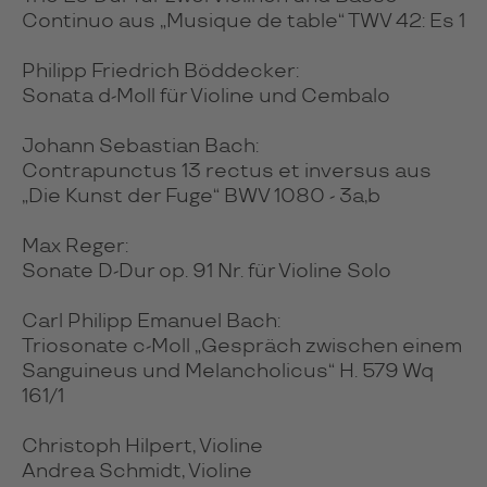
Continuo aus „Musique de table“ TWV 42: Es 1
Philipp Friedrich Böddecker:
Sonata d-Moll für Violine und Cembalo
Johann Sebastian Bach:
Contrapunctus 13 rectus et inversus aus
„Die Kunst der Fuge“ BWV 1080 - 3a,b
Max Reger:
Sonate D-Dur op. 91 Nr. für Violine Solo
Carl Philipp Emanuel Bach:
Triosonate c-Moll „Gespräch zwischen einem
Sanguineus und Melancholicus“ H. 579 Wq
161/1
Christoph Hilpert, Violine
Andrea Schmidt, Violine