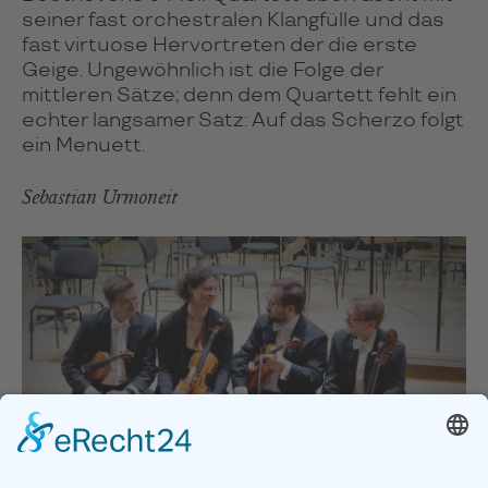
seiner fast orchestralen Klangfülle und das
fast virtuose Hervortreten der die erste
Geige. Ungewöhnlich ist die Folge der
mittleren Sätze; denn dem Quartett fehlt ein
echter langsamer Satz: Auf das Scherzo folgt
ein Menuett.
Sebastian Urmoneit