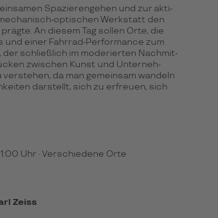
­sa­men Spa­zie­ren­ge­hen und zur akti­
n­me­cha­nisch-opti­schen Werk­statt den
 prägte. An diesem Tag sol­len Orte, die
es und einer Fahr­rad-Per­for­mance zum
 der schließ­lich im mode­rier­ten Nach­mit­
rücken zwi­schen Kunst und Unter­neh­
u ver­ste­hen, da man gemein­sam wan­deln
i­ten dar­stellt, sich zu erfreuen, sich
11:00 Uhr · Verschiedene Orte
rl Zeiss