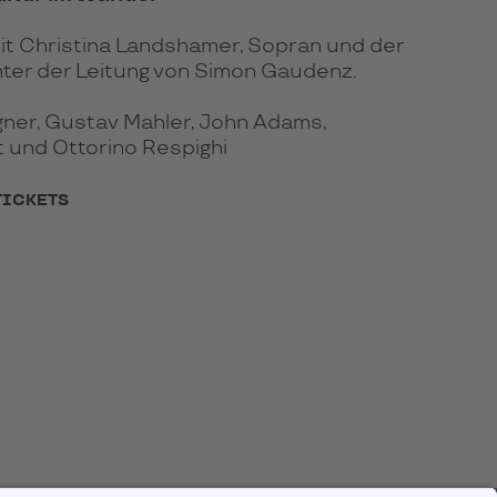
it Christina Landshamer, Sopran und der
ter der Leitung von Simon Gaudenz.
ner, Gustav Mahler, John Adams,
t und Ottorino Respighi
TICKETS