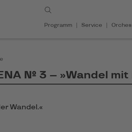
Suchbegriffe
Suchen
Navigation
Programm
Service
Orches
überspringen
te
NA № 3 – »Wandel mit 
der Wandel.«