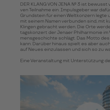
DER KLANG VON JENA Nº 3 ist bewusst viel­
ven Teil­na­hme ein. Impuls­ge­ber war da­f
Grund­stein für einen Welt­kon­zern legte 
mit sei­nem Namen ver­bun­den sind, mit k
Klin­gen ge­bracht wer­den. Die Orte wer­de
tags­kon­zert der Jenaer Phil­har­mo­nie
mens­ge­schichte schlägt. Das Motto des T
kann. Darüber hin­aus spielt es aber auch 
auf Neues ein­zu­las­sen und sich so zu w
Eine Veranstaltung mit Unterstützung de