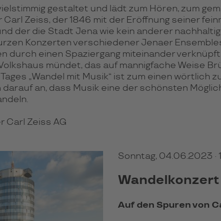
stim­mig gestal­tet und lädt zum Hören, zum gemein
ür Carl Zeiss, der 1846 mit der Eröff­nung seiner fei
und der die Stadt Jena wie kein ande­rer nach­hal­tig
ur­zen Kon­zer­ten ver­schie­de­ner Jenaer Ensem­bl
n durch einen Spa­zier­gang mit­ein­ander ver­knüpft,
 im Volks­haus mündet, das auf mannig­fache Weise B
ages „Wan­del mit Musik“ ist zum einen wört­lich z
darauf an, dass Musik eine der schönsten Mög­lich­ke
andeln.
r Carl Zeiss AG
Sonntag, 04.06.2023 · 
Wandelkonzert
Auf den Spuren von Ca