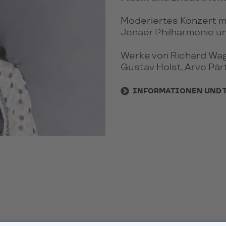
Moderiertes Konzert m
Jenaer Philharmonie un
Werke von Richard Wag
Gustav Holst, Arvo Pär
INFORMATIONEN UND 