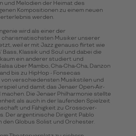
n und Melodien der Heimat des
eigenen Kompositionen zu einem neuen
zerterlebnis werden.
genie wird als einer der
d charismatischsten Musiker unserer
etzt, weil er mit Jazz genauso flirtet wie
’ Bass, Klassik und Soul und dabei die
kaum ein anderer studiert und
n Salsa über Mambo, Cha-Cha-Cha, Danzon
 Band bis zu HipHop - Fonsecas
t von verschiedensten Musikstilen und
erspiel und damit das Jenaer Open-Air-
 machen. Die Jenaer Philharmonie stellte
nheit als auch in der laufenden Spielzeit
nschaft und Fähigkeit zu Crossover-
. Der argentinische Dirigent Pablo
 um den Globus Solist und Orchester.