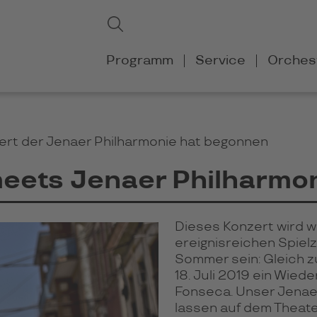
Suchbegriffe
Suchen
Navigation
Programm
Service
Orches
überspringen
zert der Jenaer Philharmonie hat begonnen
eets Jenaer Philharmo
Dieses Konzert wird w
ereignisreichen Spiel
Sommer sein: Gleich z
18. Juli 2019 ein Wie
Fonseca. Unser Jenae
lassen auf dem Theate