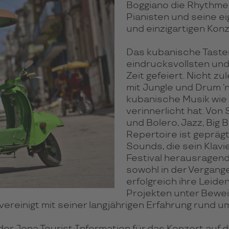
Boggiano die Rhythme
Pianisten und seine 
und einzigartigen Kon
Das kubanische Tasten
eindrucksvollsten un
Zeit gefeiert. Nicht zul
mit Jungle und Drum ’n
kubanische Musik wie 
verinnerlicht hat. Vo
und Bolero, Jazz, Big
Repertoire ist gepräg
Sounds, die sein Klavi
Festival herausragend
sowohl in der Vergange
erfolgreich ihre Leide
Projekten unter Beweis
, vereinigt mit seiner langjährigen Erfahrung rund