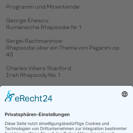
Programm und Mitwirkende
George Enescu:
Rumänische Rhapsodie Nr. 1
Sergei Rachmaninow:
Rhapsodie über ein Thema von Paganini op.
43
Charles Villiers Stanford:
Irish Rhapsody No. 1
George Gershwin:
„Rhapsody in blue“
ARTIST IN RESIDENCE
Lise de la Salle, Klavier
Jenaer Philharmonie
Simon Gaudenz, Leitung