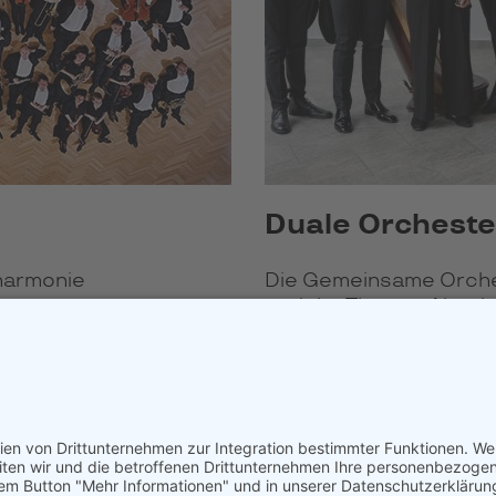
Duale Orchest
lharmonie
Die Gemeinsame Orche
und der Theater Alten
MEHR