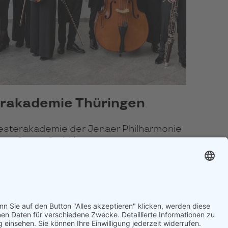
erakademie Thüringen
sterakademie der Jenaer Philharmonie
burg Gera gGmbH