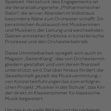
Spiel­zeit. Herz­stück des Enga­ge­ments ist
die Ver­an­stal­tungs­reihe „Phil­har­mo­ni­scher
Salon“, die an vier Aben­den im Volks­haus
beson­dere Nähe zum Or­ches­ter schafft. Im
per­sön­li­chen Aus­tausch mit Musi­ke­rin­nen
und Musi­kern, der Lei­tung und wech­sel­nden
Gästen ent­ste­hen Ein­bli­cke in künst­le­ri­sche
Pro­zesse und den Or­ches­ter­be­trieb.
Diese Unmit­tel­bar­keit spie­gelt sich auch im
Maga­zin „Sei­ten­Klang“, das von Or­ches­ter­mit­
glie­dern gestal­tet und vom Verein finan­ziell
unter­stützt wird. Darü­ber hinaus för­dert die
Gesells­chaft gezielt die Musik­ver­mitt­lung –
von Kon­zert­ein­füh­run­gen bis zum erfolg­rei­
chen Pro­jekt „Musi­ker in der Schule“, das Kin­
der direkt im Klas­sen­zim­mer für klas­si­sche
Musik begeis­tert.
Um das kul­tu­relle Wir­ken und die päda­go­gi­