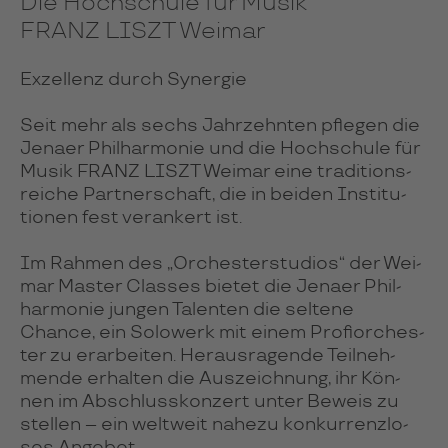
Die Hochschule für Musik
FRANZ LISZT Weimar
Exzellenz durch Synergie
Seit mehr als sechs Jahr­zehn­ten pfle­gen die
Jenaer Phil­har­mo­nie und die Hoch­schule für
Musik FRANZ LISZT Wei­mar eine tra­di­tions­
rei­che Part­ner­schaft, die in bei­den Ins­ti­tu­
tio­nen fest ver­an­kert ist.
Im Rah­men des „Or­ches­ter­stu­dios“ der Wei­
mar Mas­ter Clas­ses bie­tet die Jenaer Phil­
har­mo­nie jun­gen Talen­ten die sel­tene
Chance, ein Solo­werk mit einem Pro­fi­or­ches­
ter zu erar­bei­ten. Her­aus­ra­gende Teil­neh­
mende erhal­ten die Aus­zeich­nung, ihr Kön­
nen im Abschluss­kon­zert unter Beweis zu
stell­en – ein welt­weit nahezu kon­kur­renz­lo­