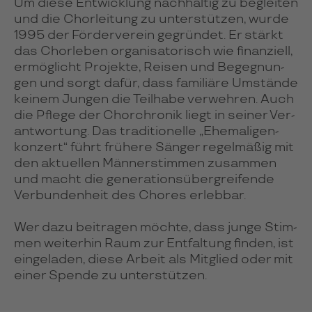
Um diese Ent­wick­lung nach­hal­tig zu beglei­ten
und die Chor­leitung zu unter­stüt­zen, wurde
1995 der För­der­ver­ein gegrün­det. Er stärkt
das Chor­le­ben orga­ni­sa­to­risch wie finan­ziell,
ermög­licht Pro­jekte, Rei­sen und Begeg­nun­
gen und sorgt dafür, dass fami­li­äre Umstände
kei­nem Jun­gen die Teil­habe ver­weh­ren. Auch
die Pflege der Cho­rchro­nik liegt in sei­ner Ver­
ant­wor­tung. Das tra­di­tio­nelle „Ehe­ma­li­gen­
kon­zert“ führt frü­here Sän­ger regel­mä­ßig mit
den aktu­el­len Män­ner­stim­men zusam­men
und macht die gene­ra­tions­über­grei­fende
Ver­bun­den­heit des Cho­res erleb­bar.
Wer dazu bei­tra­gen möchte, dass junge Stim­
men wei­ter­hin Raum zur Ent­fal­tung fin­den, ist
ein­ge­la­den, diese Arbeit als Mit­glied oder mit
einer Spende zu unter­stüt­zen.