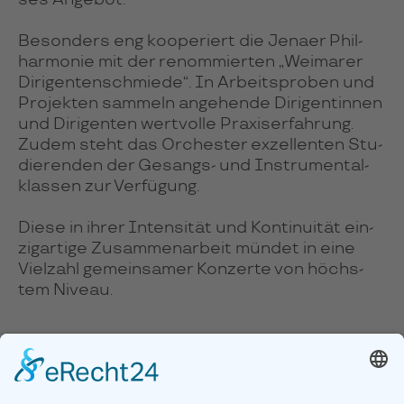
ses Ange­bot.
Beson­ders eng koope­riert die Jenaer Phil­
har­mo­nie mit der renom­mier­ten „Wei­ma­rer
Diri­gen­ten­schmiede“. In Arbeits­pro­ben und
Pro­jek­ten sam­meln ange­hende Diri­gen­tin­nen
und Diri­gen­ten wert­volle Pra­xis­er­fah­rung.
Zudem steht das Or­ches­ter exzel­len­ten Stu­
die­ren­den der Gesangs- und Ins­tru­men­tal­
klas­sen zur Ver­fü­gung.
Diese in ihrer Inten­si­tät und Kon­ti­nui­tät ein­
zig­ar­tige Zusam­men­arbeit mün­det in eine
Viel­zahl gemein­sa­mer Kon­zerte von höchs­
tem Niveau.
WWW.HFM-WEIMAR.DE