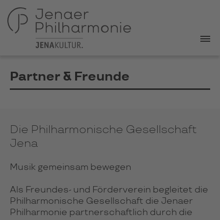
Partner & Freunde
Die Philharmonische Gesellschaft
Jena
Musik gemeinsam bewegen
Als Freun­des- und För­der­ver­ein beglei­tet die
Phil­har­mo­ni­sche Gesell­schaft die
Jenaer
Phil­har­mo­nie
part­ner­schaft­lich durch die