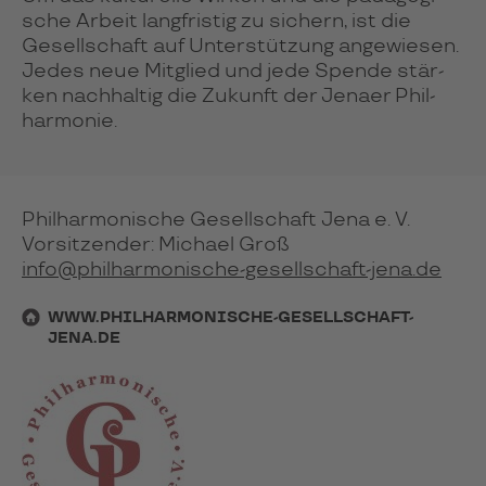
sche Arbeit lang­fris­tig zu sichern, ist die
Gesell­schaft auf Unter­stüt­zung ange­wie­sen.
Jedes neue Mit­glied und jede Spende stär­
ken nach­hal­tig die Zukunft der
Jenaer Phil­
har­monie
.
Philharmonische Gesellschaft Jena e. V.
Vorsitzender: Michael Groß
info@philharmonische-gesellschaft-jena.de
WWW.PHILHARMONISCHE-GESELLSCHAFT-
JENA.DE