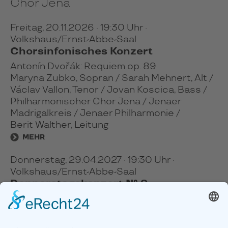
Chor Jena
Freitag, 20.11.2026
· 19:30 Uhr
·
Volkshaus/Ernst-Abbe-Saal
Chorsinfonisches Konzert
Antonín Dvořák: Requiem op. 89
Maryna Zubko, Sopran / Sarah Mehnert, Alt /
Václav Vallon, Tenor / Jovan Koscica, Bass /
Philharmonischer Chor Jena / Jenaer
Madrigalkreis / Jenaer Philharmonie /
Berit Walther, Leitung
MEHR
Donnerstag, 29.04.2027
· 19:30 Uhr
·
Volkshaus/Ernst-Abbe-Saal
Donnerstagskonzert № 9
Werke von György Ligeti, John Ireland und
Ludwig van Beethoven
Benjamin Hewat-Craw, Bariton /