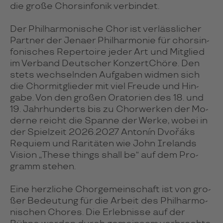
die große Chor­sin­fo­nik ver­bin­det.
Der Phi­lhar­mo­ni­sche Chor ist ver­läss­li­cher
Part­ner der Jenaer Phil­har­monie für chor­sin­
fo­ni­sches Re­per­toire jeder Art und Mit­glied
im Ver­band Deut­scher Kon­zert­Chöre. Den
stets wech­seln­den Auf­ga­ben wid­men sich
die Chor­mit­glie­der mit viel Freude und Hin­
gabe. Von den gro­ßen Ora­to­rien des 18. und
19. Jahr­hun­derts bis zu Chor­wer­ken der Mo­
derne reicht die Spanne der Werke, wobei in
der Spiel­zeit 2026.2027 Anto­nín Dvo­řáks
Requiem und Rari­tä­ten wie John Ire­lands
Vision „These things shall be“ auf dem Pro­
gramm ste­hen.
Eine herz­li­che Chor­ge­mein­schaft ist von gro­
ßer Be­deu­tung für die Arbeit des Phil­har­mo­
ni­schen Cho­res. Die Er­leb­nisse auf der