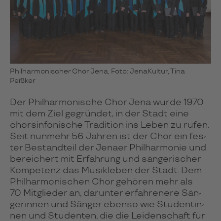
Philharmonischer Chor Jena, Foto: JenaKultur, Tina
Peißker
Der Phil­har­mo­ni­sche Chor Jena wurde 1970
mit dem Ziel ge­grün­det, in der Stadt eine
chor­sin­fo­ni­sche Tra­di­tion ins Leben zu rufen.
Seit nun­mehr 56 Jah­ren ist der Chor ein fes­
ter Be­stand­teil der Jenaer Phil­har­mo­nie und
be­rei­chert mit Er­fah­rung und sän­ge­ri­scher
Kom­pe­tenz das Musik­le­ben der Stadt. Dem
Phil­har­mo­ni­schen Chor gehören mehr als
70 Mit­glie­der an, da­run­ter er­fah­re­nere Sän­
ge­rin­nen und Sänger ebenso wie Stu­den­tin­
nen und Stu­den­ten, die die Lei­den­schaft für