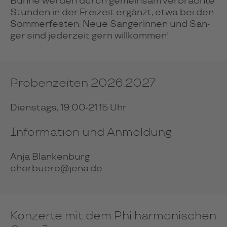
Bühne wer­den durch ge­mein­sam ver­brachte
Stun­den in der Frei­zeit ergänzt, etwa bei den
Som­mer­fes­ten. Neue Sän­ge­rin­nen und Sän­
ger sind jeder­zeit gern will­kom­men!
Probenzeiten 2026.2027
Dienstags, 19:00-21:15 Uhr
Information und Anmeldung
Anja Blankenburg
chorbuero@jena.de
Konzerte mit dem Philharmonischen