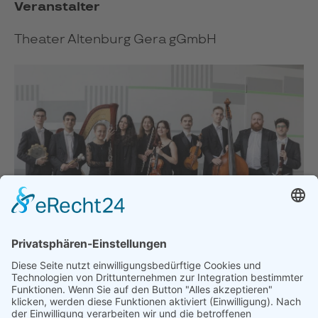
Veranstalter
Theater Altenburg Gera gGmbH
Akademist*innen der Dualen Orchesterakademie
Thüringen, Foto: Ronny Ristok