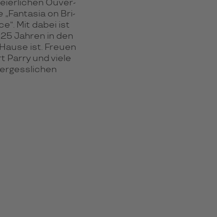
ier­li­chen Ouver­
 „Fan­ta­sia on Bri­
e“. Mit dabei ist
 25 Jah­ren in den
 Hause ist. Freuen
t Parry und viele
r­gess­li­chen