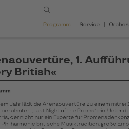
Suchbegriffe
Suchen
Navigation
Programm
Service
Orches
überspringen
naouvertüre, 1. Auffüh
ry British«
amm
sem Jahr lädt die Arena­ouver­türe zu einem mit­rei­
r berühm­ten „Last Night of the Proms“ ein. Unter de
r­ris, der nicht nur ein Experte für Pro­me­na­den­kon­z
Phil­har­mo­nie bri­ti­sche Musik­tra­di­tion, große Emo