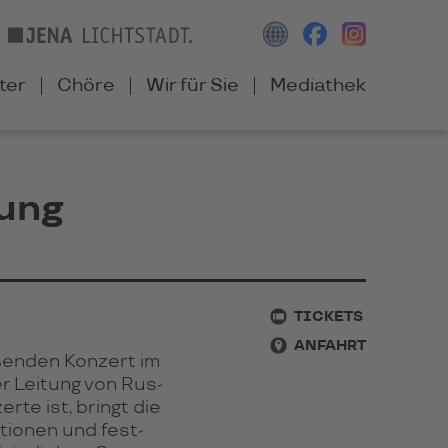
ter
Chöre
Wir für Sie
Mediathek
rung
TICKETS
ANFAHRT
ßen­den Kon­zert im
r Lei­tung von Rus­
erte ist, bringt die
­tio­nen und fest­