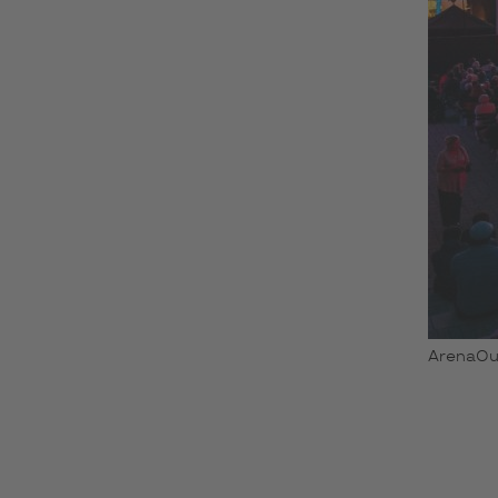
ArenaOuv