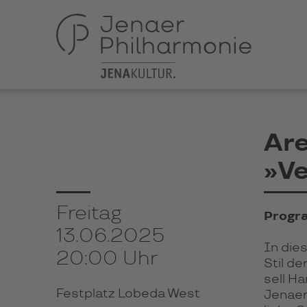
Are
»Ve
Freitag
Progr
13.06.2025
In die­
20:00 Uhr
Stil de
sell Ha
Festplatz Lobeda West
Jenaer 