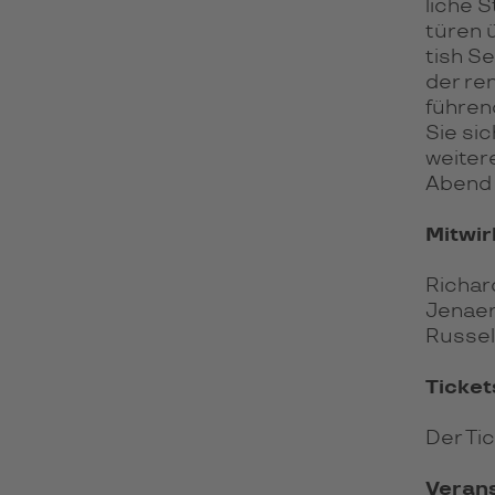
liche S
tü­ren 
tish Se
der ren
füh­ren
Sie sic
wei­ter
Abend v
Mitwi
Richar
Jenaer
Russel
Ticket
Der Ti
Verans