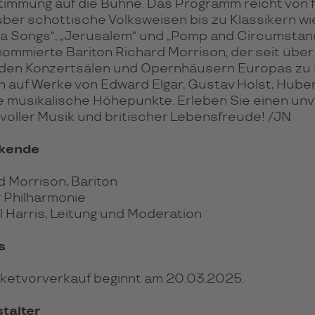
tim­mung auf die Bühne. Das Pro­gramm reicht von fe
über schot­ti­sche Volks­wei­sen bis zu Klas­si­kern wie
a Songs“, „Jeru­sa­lem“ und „Pomp and Cir­cums­tanc
om­mierte Bari­ton Richard Mor­ri­son, der seit über
­den Kon­zert­sä­len und Opern­häu­sern Euro­pas zu
h auf Werke von Edward Elgar, Gus­tav Holst, Huber
e musi­ka­li­sche Höhe­punkte. Erle­ben Sie einen unve
ol­ler Musik und bri­ti­scher Lebens­freude! /JN
rkende
d Morrison, Bariton
 Philharmonie
l Harris, Leitung und Moderation
s
cketvorverkauf beginnt am 20.03.2025.
talter