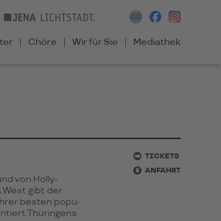
ter
Chöre
Wir für Sie
Mediathek
TICKETS
ANFAHRT
und von Holly­
 West gibt der
 ihrer bes­ten po­pu­
­tiert Thü­rin­gens