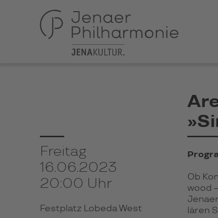
Ar
»Si
Freitag
Progr
16.06.2023
Ob Kon­
20:00 Uhr
wood –
Jenaer P
Festplatz Lobeda West
lä­ren 