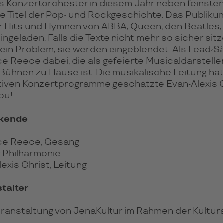
s Kon­zer­tor­ches­ter in die­sem Jahr neben fein­st
e Titel der Pop- und Rock­ge­schichte. Das Pub­li­kum
r Hits und Hym­nen von ABBA, Queen, den Beatles,
in­ge­la­den. Falls die Texte nicht mehr so sicher sit­z
kein Pro­blem, sie wer­den ein­ge­blen­det. Als Lead-S
e Reece dabei, die als gefeierte Musi­cal­dar­stel­le
üh­nen zu Hause ist. Die musi­ka­li­sche Lei­tung hat 
­ti­ven Kon­zert­pro­gram­me geschätzte Evan-Alexis C
ou!
rkende
ce Reece, Gesang
 Philharmonie
exis Christ, Leitung
talter
eranstaltung von JenaKultur im Rahmen der Kultu