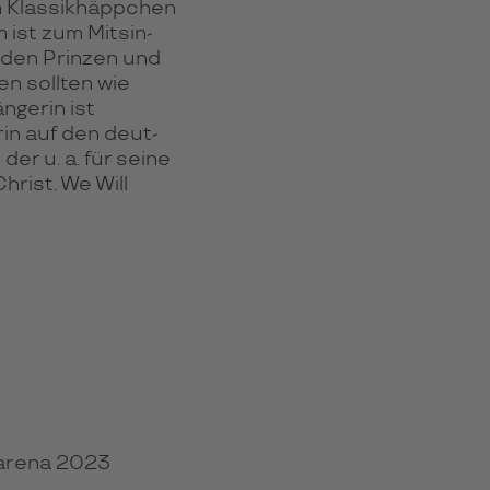
en Klassik­häppchen
 ist zum Mit­sin­
 den Prinzen und
en soll­ten wie
ängerin ist
rin auf den deut­
der u. a. für seine
hrist. We Will
rarena 2023