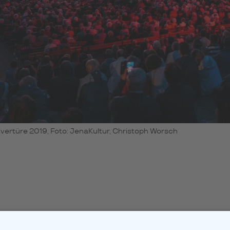
ertüre 2019, Foto: JenaKultur, Christoph Worsch