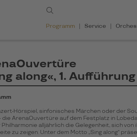
Suchbegriffe
Suchen
Navigation
Programm
Service
Orches
überspringen
enaOuvertüre
ng along«, 1. Aufführung
amm
zert-Hör­spiel, sin­fo­ni­sches Mär­chen oder der So
 die Arena­Ouvertüre auf dem Fest­platz in Lobeda
hil­har­mo­nie all­jähr­lich die Ge­le­gen­heit, sich von
Seite zu zeigen. Unter dem Motto „Sing along“ prä­sen