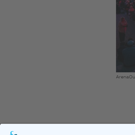
ArenaOuv