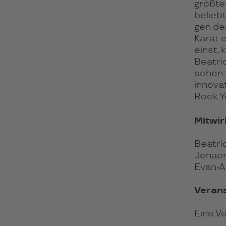
größ­te
beliebt
gen de
Karat e
einst, 
Beatric
schen B
inno­va
Rock Y
Mitwi
Beatri
Jenaer
Evan-Al
Verans
Eine V