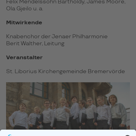
Felix Mendelssohn Bartholdy, James Moore,
Ola Gjeilo u. a.
Mitwirkende
Knabenchor der Jenaer Philharmonie
Berit Walther, Leitung
Veranstalter
St. Liborius Kirchengemeinde Bremervörde