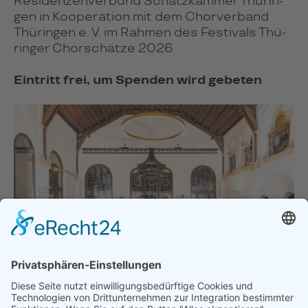
Resi­den­zen­ver­bund Schatz­kam­mer Thü­rin­
gen in Koope­ra­tion mit dem Chor­ver­band
Thü­rin­gen e. V. im Rah­men des Fes­ti­vals Thü­
rin­ger Chor­schätze 2026
Eintritt frei, um Spenden wird gebeten
Jenaer Madrigalkreis, Foto: JenaKultur, Alexandra Münch