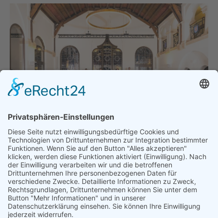
Jenaer Madrigalkreis, Foto: JenaKultur, Alexandra Münch