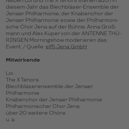
Neben Loi und The X Tenors ste­hen auch in
die­sem Jahr das Blech­blä­ser-Ensem­ble der
Jenaer Phil­har­mo­nie, der Kna­ben­chor der
Jenaer Phil­har­mo­nie sowie der Phil­har­mo­ni­
sche Chor Jena auf der Bühne. Anna Groß­
mann und Alex Küper von der ANTENNE THÜ­
RIN­GEN Mor­ning­show mode­rie­ren das
Event. / Quelle:
elf5 Jena GmbH
Mitwirkende
Loi
The X Tenors
Blechbläserensemble der Jenaer
Philharmonie
Knabenchor der Jenaer Philharmonie
Philharmonischer Chor Jena
über 20 weitere Chöre
u. a.