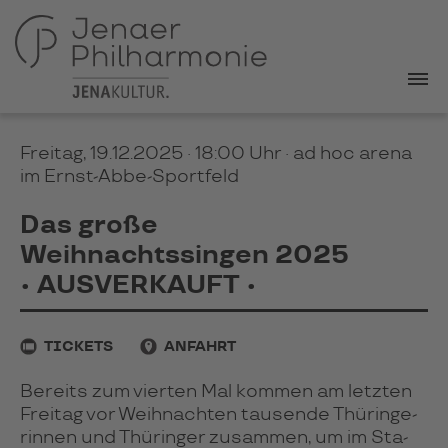
Freitag, 19.12.2025 · 18:00 Uhr
· ad hoc arena
im Ernst-Abbe-Sportfeld
Das große
Weihnachtssingen 2025
• AUSVERKAUFT •
TICKETS
ANFAHRT
Bereits zum vier­ten Mal kom­men am letz­ten
Frei­tag vor Weih­nach­ten tau­sende Thü­rin­ge­
rin­nen und Thü­rin­ger zusam­men, um im Sta­