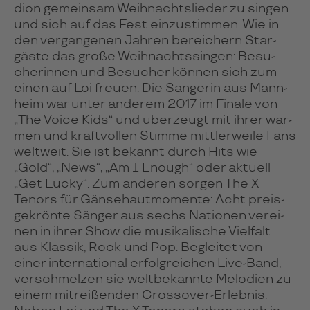
dion gemein­sam Weih­nachts­lie­der zu sin­gen
und sich auf das Fest ein­zu­stim­men. Wie in
den ver­gan­ge­nen Jah­ren berei­chern Star­
gäste das große Weih­nachts­sin­gen: Besu­
che­rin­nen und Besu­cher kön­nen sich zum
einen auf Loi freuen. Die Sän­ge­rin aus Mann­
heim war unter ande­rem 2017 im Finale von
„The Voice Kids“ und über­zeugt mit ihrer war­
men und kraft­vol­len Stimme mitt­ler­weile Fans
welt­weit. Sie ist bekannt durch Hits wie
„Gold“, „News“, „Am I Enough“ oder aktuell
„Get Lucky“. Zum ande­ren sor­gen The X
Tenors für Gän­se­haut­mo­mente: Acht preis­
ge­krönte Sän­ger aus sechs Natio­nen ver­ei­
nen in ihrer Show die musi­ka­li­sche Viel­falt
aus Klas­sik, Rock und Pop. Beglei­tet von
einer inter­na­tio­nal erfolg­rei­chen Live-Band,
ver­schmel­zen sie welt­be­kannte Melo­dien zu
einem mit­rei­ßen­den Cross­over-Erleb­nis.