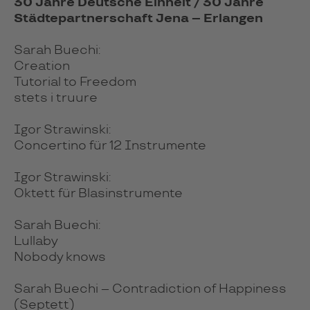
30 Jahre Deutsche Einheit / 30 Jahre
Städtepartnerschaft Jena – Erlangen
Sarah Buechi:
Creation
Tutorial to Freedom
stets i truure
Igor Strawinski:
Concertino für 12 Instrumente
Igor Strawinski:
Oktett für Blasinstrumente
Sarah Buechi:
Lullaby
Nobody knows
Sarah Buechi – Contradiction of Happiness
(Septett)