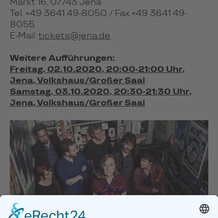
Markt 16, 07743 Jena
Tel. +49 3641 49-8050 / Fax +49 3641 49-
8055
E-Mail:
tickets@jena.de
Weitere Aufführungen:
Freitag, 02.10.2020, 20:00-21:00 Uhr,
Jena, Volkshaus/Großer Saal
Samstag, 03.10.2020, 20:30-21:30 Uhr,
Jena, Volkshaus/Großer Saal