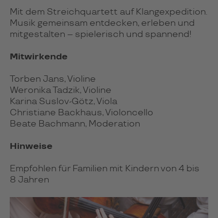
Mit dem Streich­quar­tett auf Klang­ex­pe­di­tion.
Musik gemein­sam ent­de­cken, erle­ben und
mit­ge­stal­ten – spie­le­risch und span­nend!
Mitwirkende
Torben Jans, Violine
Weronika Tadzik, Violine
Karina Suslov-Götz, Viola
Christiane Backhaus, Violoncello
Beate Bachmann, Moderation
Hinweise
Empfohlen für Familien mit Kindern von 4 bis
8 Jahren