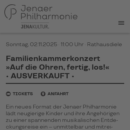
Sonntag, 02.11.2025 · 11:00 Uhr
· Rathausdiele
Familienkammerkonzert
»Auf die Ohren, fertig, los!«
• AUSVERKAUFT •
TICKETS
ANFAHRT
Ein neues For­mat der Jenaer Phil­har­mo­nie
lädt neu­gie­rige Kin­der und ihre Ange­hö­ri­gen
zu einer span­nen­den musi­ka­li­schen Ent­de­
ckungs­reise ein – unmit­tel­bar und mit­rei­