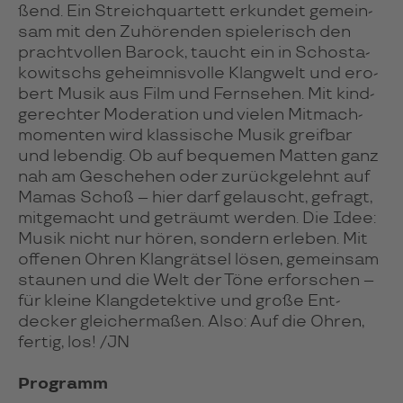
ßend. Ein Streich­quar­tett erkun­det gemein­
sam mit den Zuhö­ren­den spie­le­risch den
pracht­vol­len Barock, taucht ein in Schos­ta­
ko­witschs geheim­nis­volle Klan­gwelt und ero­
bert Musik aus Film und Fern­se­hen. Mit kind­
ge­rech­ter Mode­ra­tion und vie­len Mit­mach­
mo­men­ten wird klas­si­sche Musik greif­bar
und leben­dig. Ob auf beque­men Mat­ten ganz
nah am Gesche­hen oder zurück­ge­lehnt auf
Mamas Schoß – hier darf ge­lauscht, ge­fragt,
mit­ge­macht und geträumt wer­den. Die Idee:
Musik nicht nur hören, son­dern erle­ben. Mit
offe­nen Ohren Klang­rät­sel lösen, gemein­sam
stau­nen und die Welt der Töne erfor­schen –
für kleine Klang­de­tek­tive und große Ent­
decker glei­cher­ma­ßen. Also: Auf die Ohren,
fer­tig, los! /JN
Programm