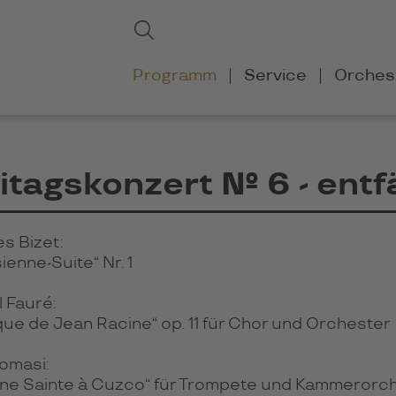
Suchbegriffe
Suchen
Navigation
Programm
Service
Orches
überspringen
itagskonzert № 6 - entfä
s Bizet:
sienne-Suite
“
Nr. 1
 Fauré:
ue de Jean Racine“ op. 11 für Chor und Orchester
Tomasi:
ne Sainte à Cuzco“ für Trompete und Kammerorc