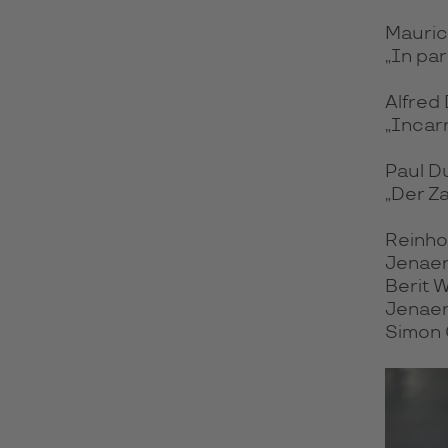
Mauric
„In pa
Alfred
„Incar
Paul D
„Der Za
Reinho
Jenaer
Berit W
Jenaer
Simon 