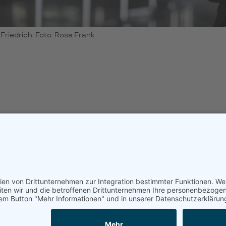
Friedrich, Foto: Rosa Frank
tenschutz
Bleiben Sie auf dem Laufende
E-
Mail-
Adresse
Bitte rechnen Sie 1 plus 8.
Abonnieren