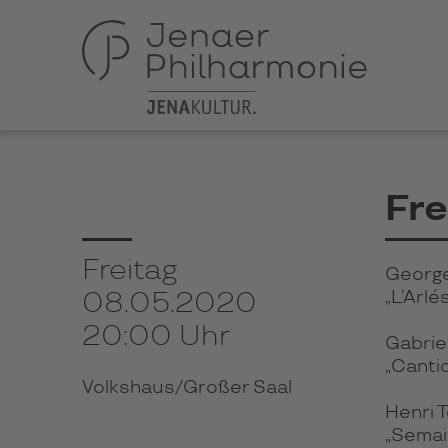
Fre
Freitag
George
„
L’Arlé
08.05.2020
20:00 Uhr
Gabriel
„Cantiq
Volkshaus/Großer Saal
Henri 
„Semai