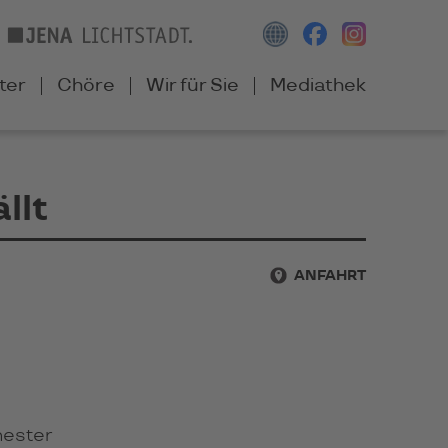
ter
Chöre
Wir für Sie
Mediathek
llt
ANFAHRT
hester