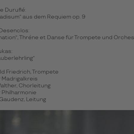
e Duruflé:
radisum“ aus dem Requiem op. 9
 Desenclos:
nation“, Thréne et Danse für Trompete und Orches
ukas:
uberlehrling“
ld Friedrich, Trompete
 Madrigalkreis
alther, Chorleitung
 Philharmonie
Gaudenz, Leitung