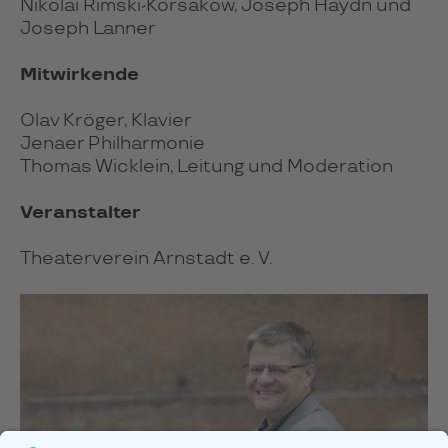
Nikolai Rimski-Korsakow, Joseph Haydn und
Joseph Lanner
Mitwirkende
Olav Kröger, Klavier
Jenaer Philharmonie
Thomas Wicklein, Leitung und Moderation
Veranstalter
Theaterverein Arnstadt e. V.