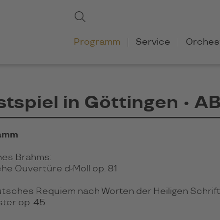
Suchbegriffe
Suchen
Navigation
Programm
Service
Orches
überspringen
tspiel in Göttingen • 
amm
es Brahms:
che Ouvertüre d-Moll op. 81
utsches Requiem nach Worten der Heiligen Schrift 
ter op. 45