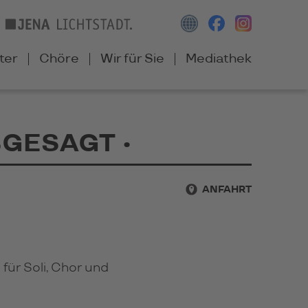
ter
Chöre
Wir für Sie
Mediathek
ABGESAGT •
ANFAHRT
für Soli, Chor und