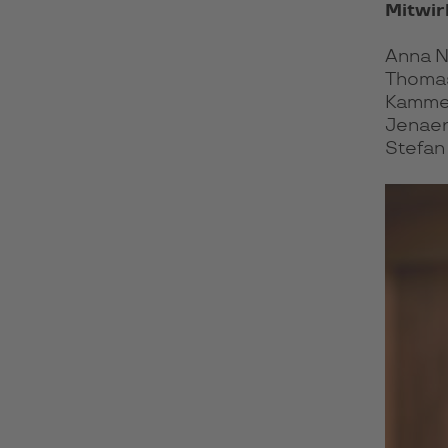
Mitwi
Anna N
Thomas
Kammer
Jenaer
Stefan