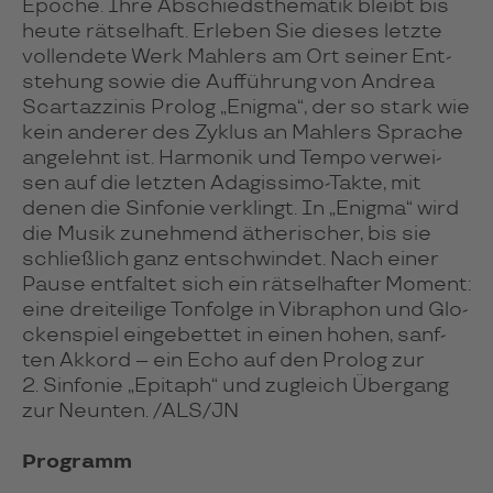
Epoche. Ihre Abschieds­the­ma­tik bleibt bis
heute rät­sel­haft. Erle­ben Sie die­ses letzte
voll­en­dete Werk Mah­lers am Ort sei­ner Ent­
ste­hung sowie die Auf­füh­rung von Andrea
Scar­taz­zi­nis Pro­log „Enigma“, der so stark wie
kein ande­rer des Zyk­lus an Mah­lers Spra­che
ange­lehnt ist. Har­mo­nik und Tempo ver­wei­
sen auf die letz­ten Ada­gis­si­mo-Takte, mit
denen die Sin­fo­nie ver­klingt. In „Enigma“ wird
die Musik zuneh­mend äthe­ri­scher, bis sie
schließ­lich ganz ent­schwin­det. Nach einer
Pause ent­fal­tet sich ein rät­sel­haf­ter Moment:
eine drei­tei­lige Ton­folge in Vibra­phon und Glo­
cken­spiel ein­ge­bet­tet in einen hohen, sanf­
ten Akkord – ein Echo auf den Prolog zur
2. Sin­fonie „Epi­taph“ und zugleich Über­gang
zur Neun­ten. /ALS/JN
Programm