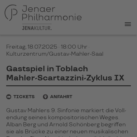
Freitag, 18.07.2025 · 18:00 Uhr
·
Kulturzentrum/Gustav-Mahler-Saal
Gastspiel in Toblach
Mahler-Scartazzini-Zyklus IX
TICKETS
ANFAHRT
Gus­tav Mah­lers 9. Sin­fo­nie mar­kiert die Voll­
en­dung sei­nes kom­po­si­to­ri­schen Weges.
Alban Berg und Arnold Schön­berg begrif­fen
sie als Brü­cke zu einer neuen musi­ka­li­schen