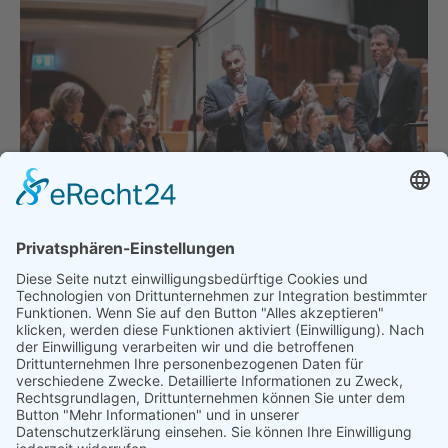
Andrea Lorenzo Scartazzini, Simon Gaudenz, Jenaer
Philharmonie, Foto: JenaKultur, Christoph Worsch