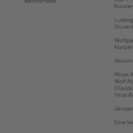
weimarhalle
Konzert
Ludwig
Ouvert
Wolfga
Konzer
Absolv
Moye Ko
Wolf At
Claudio
Vitali 
Jenaer
Eine V