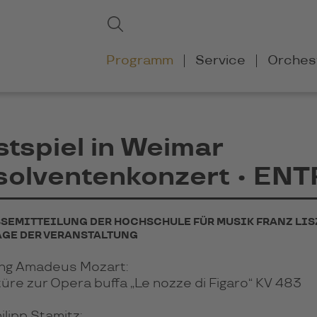
Suchbegriffe
Suchen
Navigation
Programm
Service
Orches
überspringen
tspiel in Weimar
solventenkonzert • EN
SEMITTEILUNG DER HOCHSCHULE FÜR MUSIK FRANZ LIS
GE DER VERANSTALTUNG
ng Amadeus Mozart:
üre zur Opera buffa „Le nozze di Figaro“ KV 483
ilipp Stamitz: