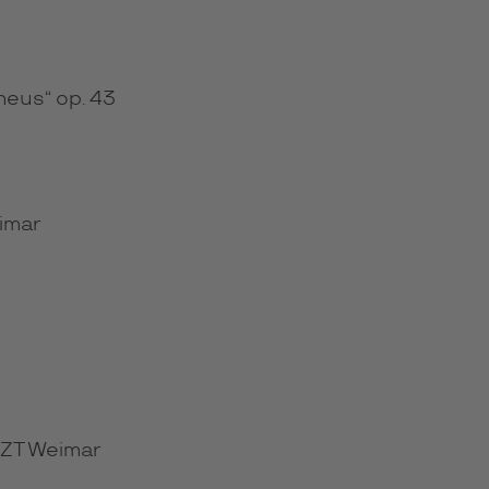
eus“ op. 43
imar
SZT Weimar