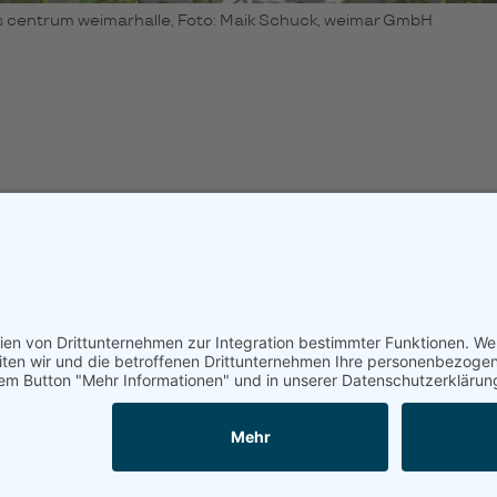
 centrum weimarhalle, Foto: Maik Schuck, weimar GmbH
tenschutz
Bleiben Sie auf dem Laufende
E-
Mail-
Adresse
Bitte rechnen Sie 1 plus 4.
Abonnieren