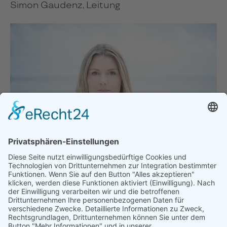
Simon Gaudenz, Leitung
Lina Johnson, Foto: linajohnson.com