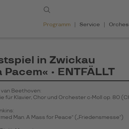
Suchbegriffe
Suchen
Navigation
Programm
Service
Orches
überspringen
tspiel in Zwickau
a Pacem« • ENTFÄLLT
 van Beethoven:
e für Klavier, Chor und Orchester c-Moll op. 80 (
nkins:
rmed Man. A Mass for Peace“ („Friedensmesse“)