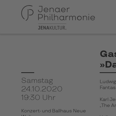
Gas
»D
Samstag
Ludwig
Fantasi
24.10.2020
19:30 Uhr
Karl Je
„The A
Konzert- und Ballhaus Neue