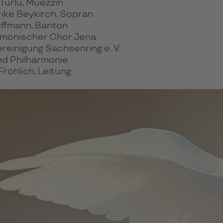
Türlü, Muezzin
rike Beykirch, Sopran
ffmann, Bariton
rmonischer Chor Jena
reinigung Sachsenring e. V.
nd Philharmonie
röhlich, Leitung