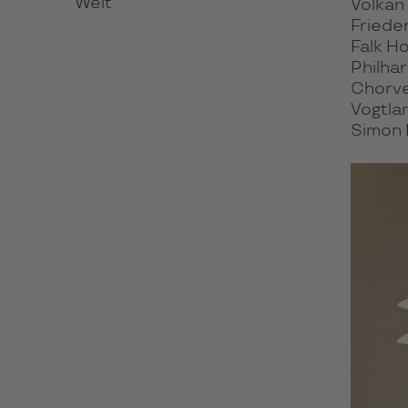
Welt
Volkan 
Friede
Falk Ho
Philha
Chorve
Vogtla
Simon F