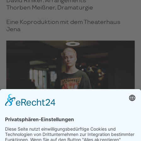
David Riniker, Arrangements
Thorben Meißner, Dramaturgie
Eine Koproduktion mit dem Theaterhaus
Jena
Foto: Jan Dirk van der Burg