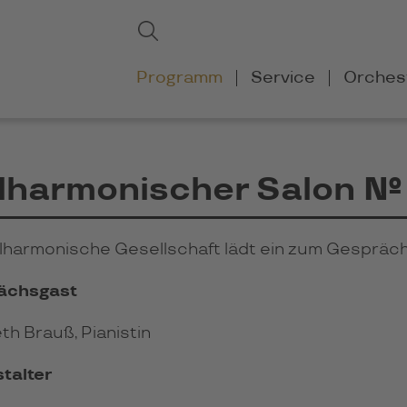
Suchbegriffe
Suchen
Navigation
Programm
Service
Orches
überspringen
lharmonischer Salon №
ilharmonische Gesellschaft lädt ein zum Gespräc
ächsgast
th Brauß, Pianistin
talter