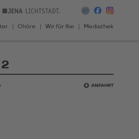
ter
Chöre
Wir für Sie
Mediathek
 2
h
ANFAHRT