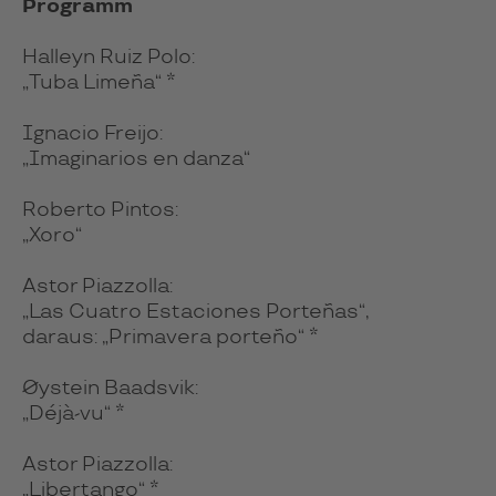
Programm
Halleyn Ruiz Polo:
„Tuba Limeña“ *
Ignacio Freijo:
„Imaginarios en danza“
Roberto Pintos:
„Xoro“
Astor Piazzolla:
„Las Cuatro Estaciones Porteñas“,
daraus: „Primavera porteño“ *
Øystein Baadsvik:
„Déjà-vu“ *
Astor Piazzolla:
„Libertango“ *