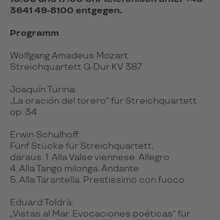
3641 49-8100 entgegen.
Programm
Wolfgang Amadeus Mozart:
Streichquartett G-Dur KV 387
Joaquín Turina:
„La oración del torero“ für Streichquartett
op. 34
Erwin Schulhoff:
Fünf Stücke für Streichquartett,
daraus: 1. Alla Valse viennese. Allegro
4. Alla Tango milonga. Andante
5. Alla Tarantella. Prestissimo con fuoco
Eduard Toldrà:
„Vistas al Mar. Evocaciones poéticas“ für