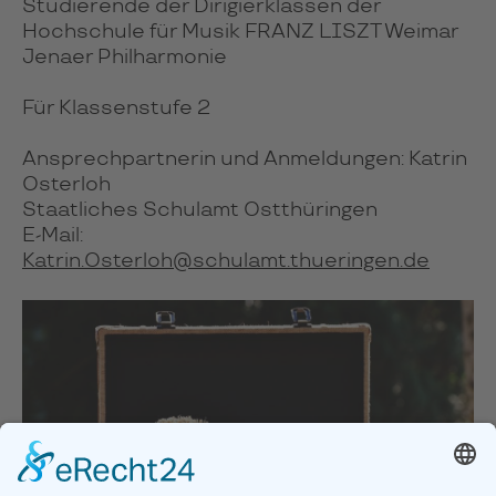
Studierende der Dirigierklassen der
Hochschule für Musik FRANZ LISZT Weimar
Jenaer Philharmonie
Für Klassenstufe 2
Ansprechpartnerin und Anmeldungen: Katrin
Osterloh
Staatliches Schulamt Ostthüringen
E-Mail:
Katrin.Osterloh@schulamt.thueringen.de