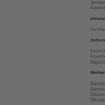
Jenaer
Ádám B
Hinwe
Für Kl
Infor
Katrin
Staatl
Katrin
Weiter
Diensta
Diensta
Mittwo
Mittwo