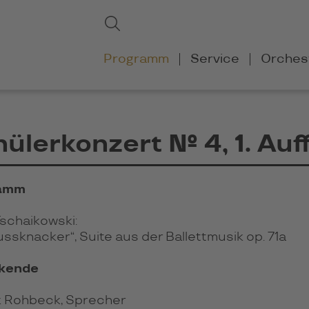
Suchbegriffe
Suchen
Navigation
Programm
Service
Orches
überspringen
ülerkonzert № 4, 1. Au
amm
Tschaikowski:
ssknacker“, Suite aus der Ballettmusik op. 71a
rkende
k Rohbeck, Sprecher