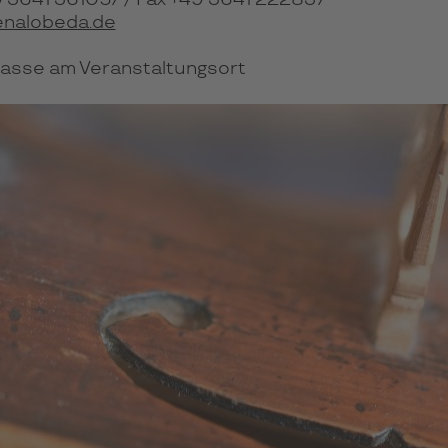
49 3641 361057 / Fax +49 3641 222837
enalobeda.de
asse am Veranstaltungsort