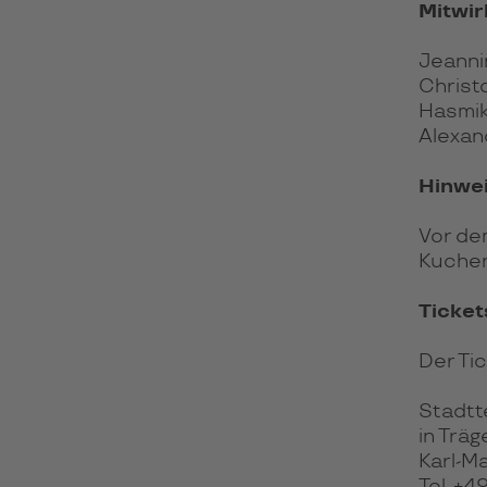
Mitwi
Jeanni
Christo
Hasmik
Alexand
Hinwe
Vor de
Kuchen
Ticket
Der Ti
Stadtt
in Trä
Karl-Ma