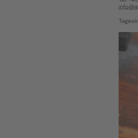
Tel. +
info@j
Tagesk