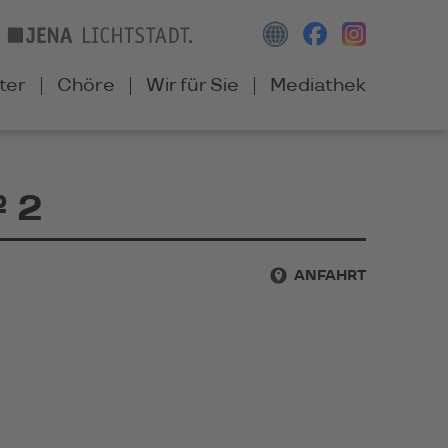
ter
Chöre
Wir für Sie
Mediathek
№ 2
ANFAHRT