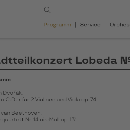
Suchbegriffe
Suchen
Navigation
Programm
Service
Orches
überspringen
dtteilkonzert Lobeda 
amm
n Dvořák:
o C-Dur für 2 Violinen und Viola op. 74
 van Beethoven:
quartett Nr. 14 cis-Moll op. 131