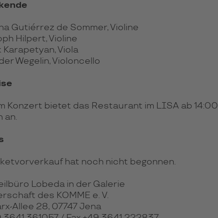
rkende
na Gutiérrez de Sommer, Violine
ph Hilpert, Violine
 Karapetyan, Viola
er Wegelin, Violoncello
ise
m Konzert bietet das Restaurant im LISA ab 14:00
 an.
s
cketvorverkauf hat noch nicht begonnen.
eilbüro Lobeda in der Galerie
gerschaft des KOMME e. V.
rx-Allee 28, 07747 Jena