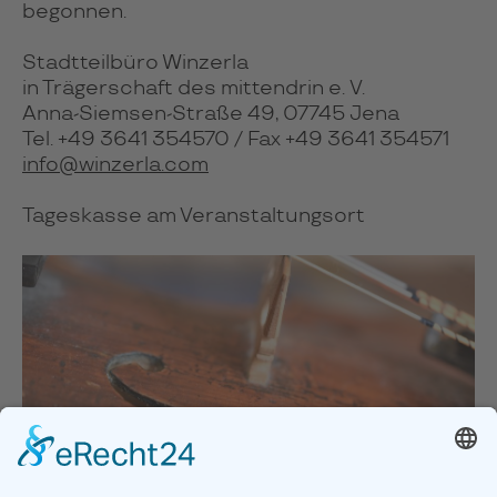
begonnen.
Stadtteilbüro Winzerla
in Trägerschaft des mittendrin e. V.
Anna-Siemsen-Straße 49, 07745 Jena
Tel. +49 3641 354570 / Fax +49 3641 354571
info@winzerla.com
Tageskasse am Veranstaltungsort