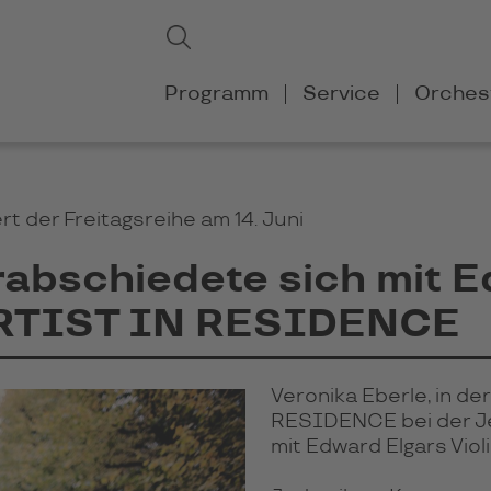
Suchbegriffe
Suchen
Navigation
Programm
Service
Orches
überspringen
 der Freitagsreihe am 14. Juni
rabschiedete sich mit 
 ARTIST IN RESIDENCE
Veronika Eberle, in d
RESIDENCE bei der Je
mit Edward Elgars Violin