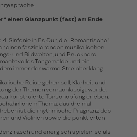
sengespräche.
r“ einen Glanzpunkt (fast) am Ende
 Sinfonie in Es-Dur, die „Romantische“.
er einen faszinierenden musikalischen
gs- und Bildwelten, und Bruckners
 machtvolles Tongemälde und ein
n dem immer der warme Streicherklang
alische Reise gehen soll, Klarheit und
nkung der Themen vernachlässigt wurde.
nau konstruierte Tonschöpfung erleben.
arschähnlichem Thema, das dreimal
uheben ist die rhythmische Prägnanz des
chen und Violinen sowie die punktierten
enz rasch und energisch spielen, so als