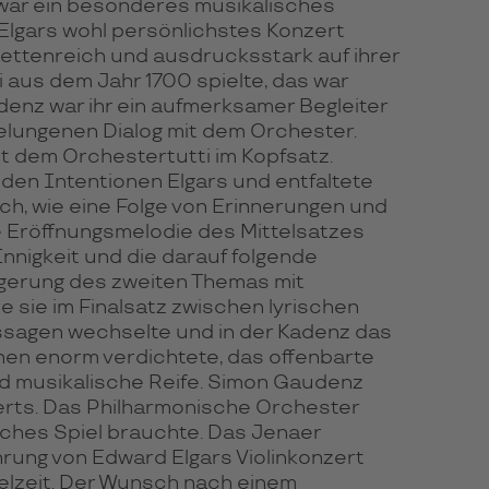
 war ein besonderes musikalisches
e Elgars wohl persönlichstes Konzert
acettenreich und ausdrucksstark auf ihrer
i aus dem Jahr 1700 spielte, das war
denz war ihr ein aufmerksamer Begleiter
gelungenen Dialog mit dem Orchester.
t dem Orchestertutti im Kopfsatz.
 den Intentionen Elgars und entfaltete
h, wie eine Folge von Erinnerungen und
te Eröffnungsmelodie des Mittelsatzes
 Innigkeit und die darauf folgende
igerung des zweiten Themas mit
e sie im Finalsatz zwischen lyrischen
sagen wechselte und in der Kadenz das
en enorm verdichtete, das offenbarte
nd musikalische Reife. Simon Gaudenz
erts. Das Philharmonische Orchester
reiches Spiel brauchte. Das Jenaer
hrung von Edward Elgars Violinkonzert
ielzeit. Der Wunsch nach einem