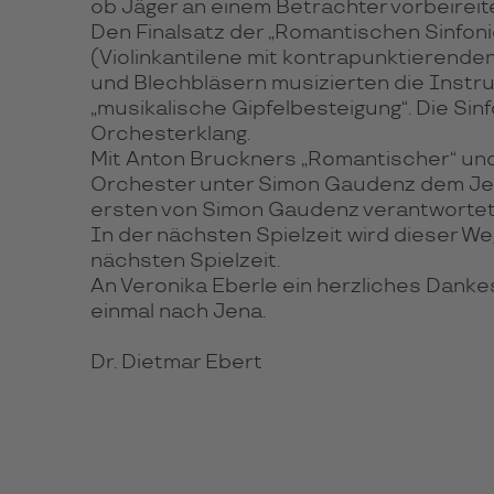
ob Jäger an einem Betrachter vorbeireit
Den Finalsatz der „Romantischen Sinfon
(Violinkantilene mit kontrapunktierenden
und Blechbläsern musizierten die Instru
„musikalische Gipfelbesteigung“. Die Sin
Orchesterklang.
Mit Anton Bruckners „Romantischer“ und
Orchester unter Simon Gaudenz dem Jen
ersten von Simon Gaudenz verantworteten 
In der nächsten Spielzeit wird dieser W
nächsten Spielzeit.
An Veronika Eberle ein herzliches Dankes
einmal nach Jena.
Dr. Dietmar Ebert