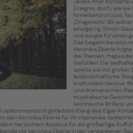
Jedes ihrer Konzerte
Ereignis, doch, wie si
hinreißend virtuos, f
„Dragonetti“-Stradivar
einzigartig. Simon Gau
und sorgte für einen 
Das begann bereits mi
Veronika Eberle folgte
die Themen rhapsodisc
Gefühlen. Die liedhaf
spielte sie mit großer
leidenschaftliche Ste
kraftvollem Gestus. Wi
und dramatischen Pas
musikalische Gescheh
technische Brillanz u
n spätromantisch gefärbten Klang des Elgar-Konz
um, den Veronika Eberle für ihr intensives, farben
ndem herzlichem Applaus für die großartige Auffü
bende mit Veronika Eberle in der vergangenen Sp