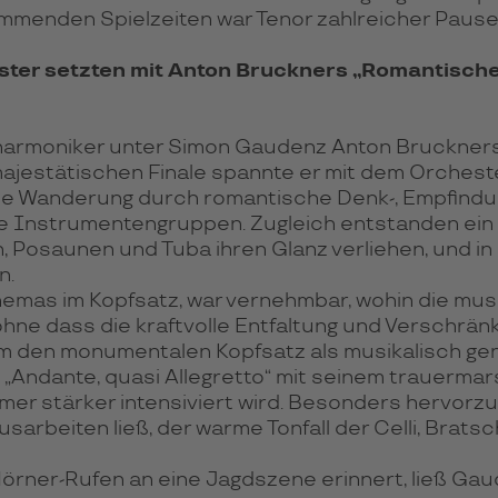
ommenden Spielzeiten war Tenor zahlreicher Pau
ter setzten mit Anton Bruckners „Romantische
harmoniker unter Simon Gaudenz Anton Bruckners 4.
ajestätischen Finale spannte er mit dem Orchest
ne Wanderung durch romantische Denk-, Empfindun
e Instrumentengruppen. Zugleich entstanden ein
, Posaunen und Tuba ihren Glanz verliehen, und i
n.
mas im Kopfsatz, war vernehmbar, wohin die musik
hne dass die kraftvolle Entfaltung und Verschrä
um den monumentalen Kopfsatz als musikalisch ge
z „Andante, quasi Allegretto“ mit seinem trauerm
er stärker intensiviert wird. Besonders hervorz
sarbeiten ließ, der warme Tonfall der Celli, Brats
rner-Rufen an eine Jagdszene erinnert, ließ Gaud