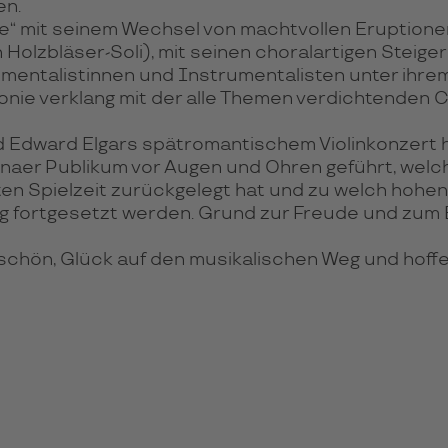
en.
ie“ mit seinem Wechsel von machtvollen Eruption
 Holzbläser-Soli), mit seinen choralartigen Steige
mentalistinnen und Instrumentalisten unter ihrem
fonie verklang mit der alle Themen verdichtenden 
 Edward Elgars spätromantischem Violinkonzert 
aer Publikum vor Augen und Ohren geführt, welch
Spielzeit zurückgelegt hat und zu welch hohen Lei
eg fortgesetzt werden. Grund zur Freude und zum 
chön, Glück auf den musikalischen Weg und hoffent