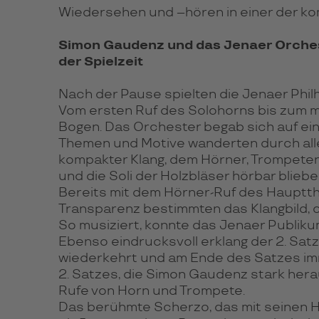
Wiedersehen und –hören in einer der k
Simon Gaudenz und das Jenaer Orches
der Spielzeit
Nach der Pause spielten die Jenaer Phil
Vom ersten Ruf des Solohorns bis zum m
Bogen. Das Orchester begab sich auf ei
Themen und Motive wanderten durch all
kompakter Klang, dem Hörner, Trompeten
und die Soli der Holzbläser hörbar bliebe
Bereits mit dem Hörner-Ruf des Hauptthe
Transparenz bestimmten das Klangbild, o
So musiziert, konnte das Jenaer Publik
Ebenso eindrucksvoll erklang der 2. Sat
wiederkehrt und am Ende des Satzes imm
2. Satzes, die Simon Gaudenz stark herau
Rufe von Horn und Trompete.
Das berühmte Scherzo, das mit seinen Hö