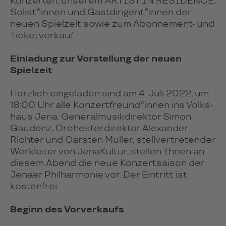
Konzerten, unserem ARTIST IN RESIDENCE,
Solis­t*innen und Gast­di­ri­gen­t*innen der
neuen Spie­lzeit sowie zum Abon­ne­ment- und
Ticket­verkauf.
Einladung zur Vorstellung der neuen
Spielzeit
Herz­lich einge­laden sind am 4. Juli 2022, um
18:00 Uhr alle Konzert­freun­d*innen ins Volks­
haus Jena. Gene­ral­musik­di­rektor Simon
Gaudenz, Orches­ter­di­rektor Alexander
Richter und Carsten Müller, stell­ver­tre­tender
Werk­leiter von JenaKultur, stellen Ihnen an
diesem Abend die neue Konzert­saison der
Jenaer Phil­har­monie vor. Der Eintritt ist
kostenfrei.
Beginn des Vorverkaufs