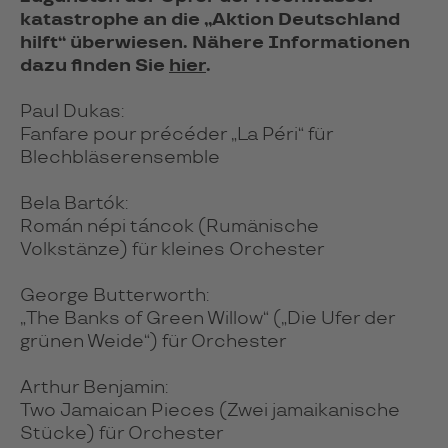
katas­trophe an die „Aktion Deutsch­land
hilft“ überwiesen. Nähere Informa­tionen
dazu finden Sie
hier
.
Paul Dukas:
Fanfare pour précéder „La Péri“ für
Blechbläserensemble
Bela Bartók:
Román népi táncok (Rumänische
Volkstänze) für kleines Orchester
George Butterworth:
„The Banks of Green Willow“ („Die Ufer der
grünen Weide“) für Orchester
Arthur Benjamin:
Two Jamaican Pieces (Zwei jamaikanische
Stücke) für Orchester