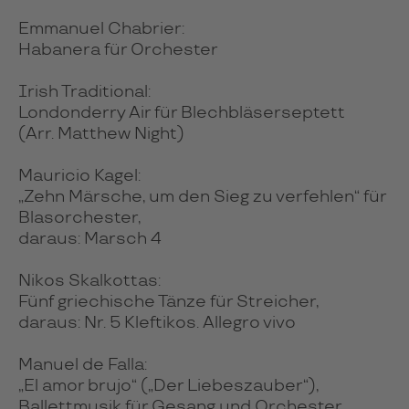
Emmanuel Chabrier:
Habanera für Orchester
Irish Traditional:
Londonderry Air für Blechbläserseptett
(Arr. Matthew Night)
Mauricio Kagel:
„Zehn Märsche, um den Sieg zu verfehlen“ für
Blasorchester,
daraus: Marsch 4
Nikos Skalkottas:
Fünf griechische Tänze für Streicher,
daraus: Nr. 5 Kleftikos. Allegro vivo
Manuel de Falla:
„El amor brujo“ („Der Liebeszauber“),
Ballettmusik für Gesang und Orchester,