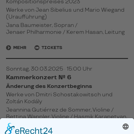
Kompositionspreises 2023
Werke von Jean Sibelius und Mario Wiegand
(Uraufführung)
Jana Baumeister, Sopran /
Jenaer Philharmonie / Kerem Hasan, Leitung
MEHR
TICKETS
Sonntag, 30.03.2025 · 15:00 Uhr
Kammerkonzert № 6
Änderung des Konzertbeginns
Werke von Dmitri Schostakowitsch und
Zoltán Kodály
Jeannina Gutiérrez de Sommer, Violine /
Bettina Wappler, Violine / Hasmik Karapetyan,
Viola / Alexander Wegelin, Violoncello /
Anna Karapetyan, Klavier