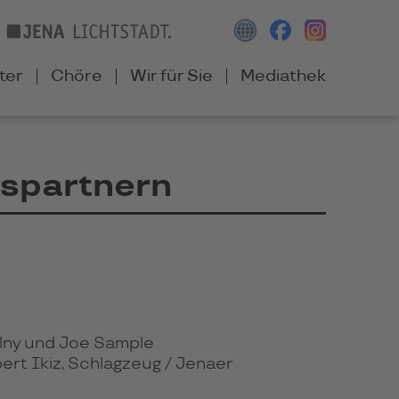
ter
Chöre
Wir für Sie
Mediathek
nspartnern
llny und Joe Sample
ert Ikiz, Schlagzeug /
Jenaer