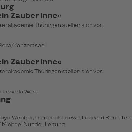
burg
in Zauber inne«
erakademie Thüringen stellen sich vor.
 Gera/Konzertsaal
in Zauber inne«
erakademie Thüringen stellen sich vor.
tz Lobeda West
ung
yd Webber, Frederick Loewe, Leonard Bernstein, 
 / Michael Nündel, Leitung