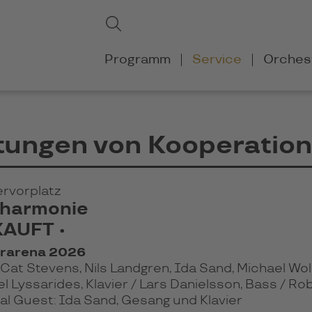
Suchbegriffe
Suchen
Navigation
Programm
Service
Orches
überspringen
ltungen von Kooperatio
ervorplatz
ilharmonie
KAUFT •
turarena 2026
 Cat Stevens, Nils Landgren, Ida Sand, Michael Wo
l Lyssarides, Klavier /
Lars Danielsson, Bass /
Rob
ial Guest: Ida Sand, Gesang und Klavier