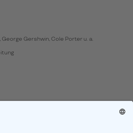
George Gershwin, Cole Porter u. a.
itung
n mit unserem Newsletter: