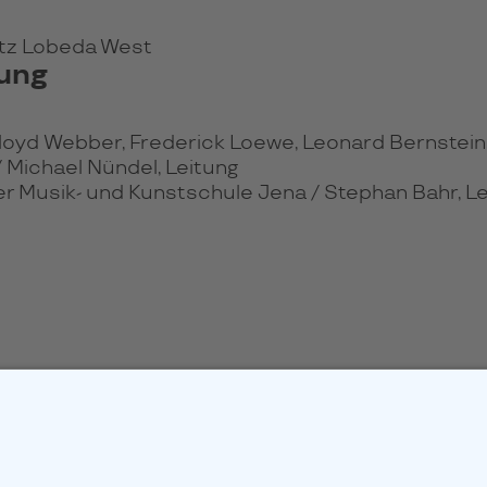
atz Lobeda West
rung
yd Webber, Frederick Loewe, Leonard Bernstein, 
 / Michael Nündel, Leitung
 Musik- und Kunstschule Jena / Stephan Bahr, Le
tenschutz
Bleiben Sie auf dem Laufende