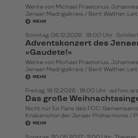
Werke von Michael Praetorius, Johannes
Jenaer Madrigalkreis / Berit Walther, Lei
MEHR
Sonntag, 06.12.2026
· 18:00 Uhr
· Schill
Adventskonzert des Jenaer
»Gaudete!«
Werke von Michael Praetorius, Johannes
Jenaer Madrigalkreis / Berit Walther, Lei
MEHR
Freitag, 18.12.2026
· 18:00 Uhr
· ad hoc a
Das große Weihnachtssing
Nicht nur für Fans des FCC: Gemeinsam
Knabenchor der Jenaer Philharmonie / P
MEHR
Sonntag, 30.05.2027
· 11:00 Uhr
· Theate