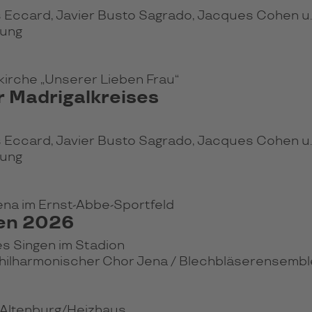
 Eccard, Javier Busto Sagrado, Jacques Cohen u. 
tung
erkirche „Unserer Lieben Frau“
 Madrigalkreises
 Eccard, Javier Busto Sagrado, Jacques Cohen u. 
tung
rena im Ernst-Abbe-Sportfeld
en 2026
es Singen im Stadion
hilharmonischer Chor Jena /
Blechbläserensemble 
r Altenburg/Heizhaus