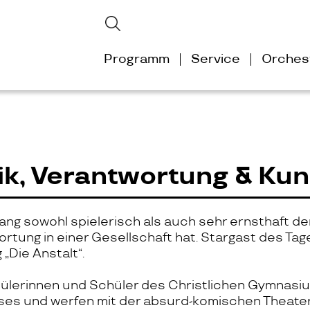
Suchbegriffe
Suchen
Navigation
Programm
Service
Orches
überspringen
tik, Verantwortung & Kun
 lang sowohl spielerisch als auch sehr ernsthaft d
tung in einer Gesellschaft hat. Stargast des Tage
Die Anstalt“.
hülerinnen und Schüler des Christlichen Gymnas
es und werfen mit der absurd-komischen Theater-