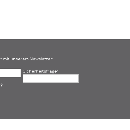
n mit unserem Newsletter:
Pflichtfeld
Sicherheitsfrage
*
3?