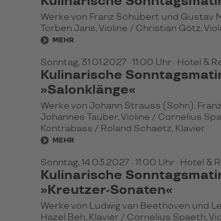
Kulinarische Sonntagsmat
Werke von Franz Schubert und Gustav 
Torben Jans, Violine / Christian Götz, Vi
MEHR
Sonntag, 31.01.2027
· 11:00 Uhr
· Hotel & 
Kulinarische Sonntagsmat
»Salonklänge«
Werke von Johann Strauss (Sohn), Franz 
Johannes Tauber, Violine / Cornelius Spaet
Kontrabass / Roland Schaetz, Klavier
MEHR
Sonntag, 14.03.2027
· 11:00 Uhr
· Hotel &
Kulinarische Sonntagsmat
»Kreutzer-Sonaten«
Werke von Ludwig van Beethoven und L
Hazel Beh, Klavier / Cornelius Spaeth, Vio