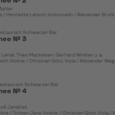
inee № 2
Mahler
ola / Henriette Lätsch, Violoncello / Alexander Brüh
Restaurant Schwarzer Bär
inee № 3
Lehár, Theo Mackeben, Gerhard Winkler u. a.
h, Violine / Christian Götz, Viola / Alexander Wege
 Restaurant Schwarzer Bär
inee № 4
eoš Janáček
line / Torben Jans, Violine / Christian Götz, Viola 