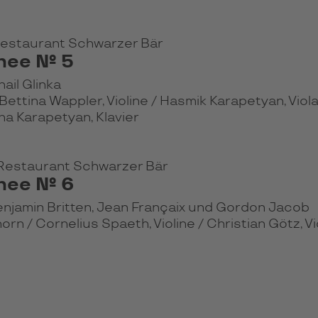
 Restaurant Schwarzer Bär
inee № 5
il Glinka
ettina Wappler, Violine / Hasmik Karapetyan, Viola 
a Karapetyan, Klavier
& Restaurant Schwarzer Bär
inee № 6
njamin Britten, Jean Françaix und Gordon Jacob
n / Cornelius Spaeth, Violine / Christian Götz, Vi