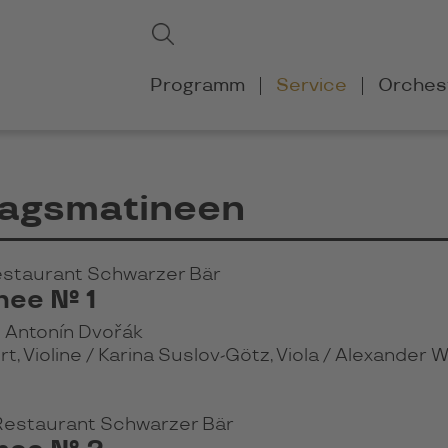
Suchbegriffe
Suchen
Navigation
Programm
Service
Orches
überspringen
tagsmatineen
Restaurant Schwarzer Bär
nee № 1
 Antonín Dvořák
rt, Violine / Karina Suslov-Götz, Viola / Alexander W
 Restaurant Schwarzer Bär