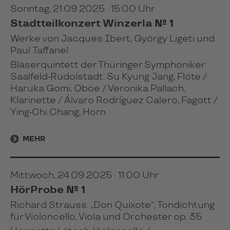
Sonntag, 21.09.2025 · 15:00 Uhr
Stadtteilkonzert Winzerla № 1
Werke von Jacques Ibert, György Ligeti und
Paul Taffanel
Bläserquintett der Thüringer Symphoniker
Saalfeld-Rudolstadt: Su Kyung Jang, Flöte /
Haruka Gomi, Oboe / Veronika Pallach,
Klarinette / Álvaro Rodríguez Calero, Fagott /
Ying-Chi Chang, Horn
MEHR
Mittwoch, 24.09.2025 · 11:00 Uhr
HörProbe № 1
Richard Strauss: „Don Quixote“, Tondichtung
für Violoncello, Viola und Orchester op. 35