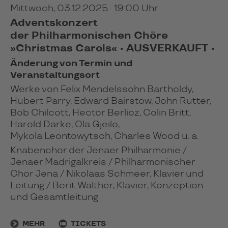
Mittwoch, 03.12.2025 · 19:00 Uhr
Adventskonzert
der Philharmonischen Chöre
»Christmas Carols« • AUSVERKAUFT •
Änderung von Termin und
Veranstaltungsort
Werke von Felix Mendelssohn Bartholdy,
Hubert Parry, Edward Bairstow, John Rutter,
Bob Chilcott, Hector Berlioz, Colin Britt,
Harold Darke, Ola Gjeilo,
Mykola Leontowytsch, Charles Wood u. a.
Knabenchor der Jenaer Philharmonie /
Jenaer Madrigalkreis / Philharmonischer
Chor Jena / Nikolaas Schmeer, Klavier und
Leitung / Berit Walther, Klavier, Konzeption
und Gesamtleitung
MEHR
TICKETS