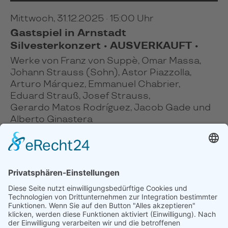
Mittwoch, 31.12.2025 · 15:00 Uhr
Gastspiel in Arnstadt
Silvesterkonzert • AUSVERKAUFT •
Werke von Franz von Suppè, Omar Massa,
Johann Strauss (Sohn), Astor Piazzolla,
Arturo Márquez, Emmanuel Chabrier,
Eduard Strauß, Josef Strauss,
Gerardo Matos Rodríguez, Jacob Gade und
Alberto Ginastera
Omar Massa, Bandoneon / Jenaer
Philharmonie / Nicolás Pasquet, Leitung
MEHR
TICKETS
November 2025
Dezember 2025