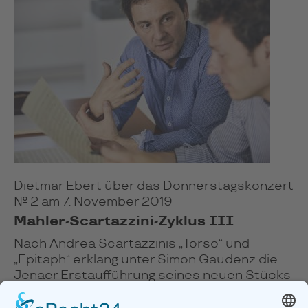
Dietmar Ebert über das Donnerstagskonzert
№ 2 am 7. November 2019
Mahler-Scartazzini-Zyklus III
Nach Andrea Scartazzinis „Torso“ und
„Epitaph“ erklang unter Simon Gaudenz die
Jenaer Erstaufführung seines neuen Stücks
„Spiriti“ mit bruchlosem Übergang zu Gustav
Mahlers 3. Sinfonie in d-Moll