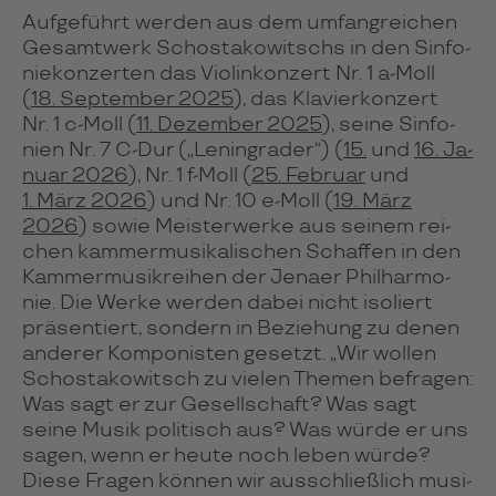
Auf­ge­führt wer­den aus dem um­fang­rei­chen
Gesamt­werk Schos­ta­ko­witschs in den Sin­fo­
nie­kon­zer­ten das Vio­lin­kon­zert Nr. 1 a-Moll
(
18. Sep­tem­ber 2025
), das Kla­vier­kon­zert
Nr. 1 c-Moll (
11. De­zem­ber 2025
), seine Sin­fo­
nien Nr. 7 C-Dur („Lenin­gra­der“) (
15.
und
16. Ja­
nuar 2026
), Nr. 1 f-Moll (
25. Fe­bruar
und
1. März 2026
) und Nr. 10 e-Moll (
19. März
2026
) sowie Meis­ter­werke aus sei­nem rei­
chen kam­mer­mu­si­ka­li­schen Schaf­fen in den
Kam­mer­mu­sik­rei­hen der Jenaer Phil­har­mo­
nie. Die Werke wer­den dabei nicht iso­liert
prä­sen­tiert, son­dern in Bezie­hung zu denen
ande­rer Kom­po­nis­ten gesetzt. „Wir wol­len
Schos­ta­ko­witsch zu vie­len The­men befra­gen:
Was sagt er zur Gesell­schaft? Was sagt
seine Musik poli­tisch aus? Was würde er uns
sagen, wenn er heute noch leben würde?
Diese Fra­gen können wir aus­schließ­lich musi­