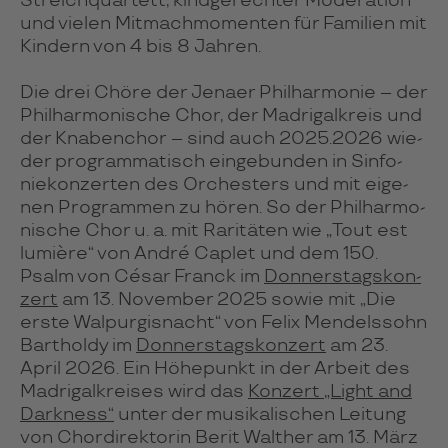
Streich­quar­tett, kind­ge­rech­ter Mode­ra­tion
und vie­len Mit­mach­mo­men­ten für Fami­lien mit
Kin­dern von 4 bis 8 Jah­ren.
Die drei Chöre der Jenaer Phil­har­mo­nie – der
Phil­har­mo­ni­sche Chor, der Madri­gal­kreis und
der Kna­ben­chor – sind auch 2025.2026 wie­
der pro­gram­ma­tisch ein­ge­bun­den in Sin­fo­
nie­kon­zer­ten des Or­ches­ters und mit eige­
nen Pro­gram­men zu hören. So der Phil­har­mo­
ni­sche Chor u. a. mit Rari­tä­ten wie „Tout est
lumière“ von André Cap­let und dem 150.
Psalm von César Franck im
Don­ners­tags­kon­
zert
am 13. No­vem­ber 2025 sowie mit „Die
erste Wal­pur­gis­nacht“ von Felix Men­dels­sohn
Bar­tholdy im
Don­ners­tags­kon­zert
am 23.
April 2026. Ein Höhe­punkt in der Arbeit des
Madri­gal­krei­ses wird das
Kon­zert „Light and
Dark­ness“
unter der musi­ka­li­schen Lei­tung
von Chor­di­rek­to­rin Berit Wal­ther am 13. März