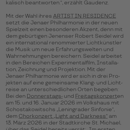
ka­lisch beant­wor­ten.“, erzählt Gau­denz.
Mit der Wahl ihres
ARTIST IN RESI­DENCE
setzt die Jenaer Phil­har­mo­nie in der neuen
Spiel­zeit einen beson­de­ren Akzent, denn mit
dem gebür­ti­gen Jenen­ser Robert Sei­del wird
ein in­ter­na­tio­nal re­nom­mier­ter Licht­künst­ler
die Musik um neue Erfah­rungs­wel­ten und
Wahr­neh­mun­gen berei­chern. Sei­del arbei­tet
in den Berei­chen Expe­ri­men­tal­film, Ins­tal­la­
tion, Zeich­nung und Pro­jek­tion. Mit der
Jenaer Phil­har­mo­nie wird er sich in drei Pro­
jek­ten auf eine gemein­same Klang- und Licht­
reise an unter­schied­li­chen Orten bege­ben:
Bei den
Don­ners­tags-
und
Frei­tags­kon­zer­t
en
am 15. und 16. Ja­nuar 2026 im Volks­haus mit
Schos­ta­ko­witschs „Lenin­gra­der Sin­fonie“,
dem
Chor­kon­zert „Light and Dark­ness“
am
13. März 2026 in der Stadt­kir­che St. Mi­chael,
über das Sei­del bereits ver­rät: „Im ers­ten