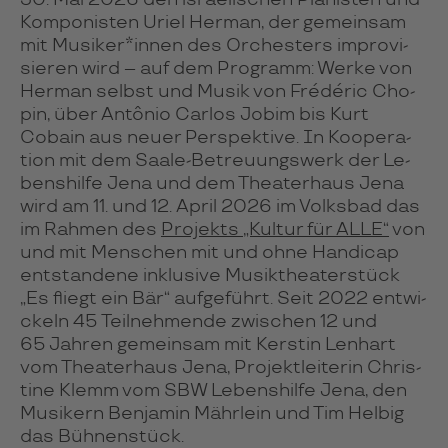
30. Mai 2026 den isra­eli­schen Pia­nis­ten und
Kom­po­nis­ten Uriel Her­man, der ge­mein­sam
mit Musi­ker*in­nen des Or­ches­ters impro­vi­
sie­ren wird – auf dem Pro­gramm: Werke von
Her­man selbst und Musik von Fré­déric Cho­
pin, über Antô­nio Car­los Jobim bis Kurt
Cobain aus neuer Pers­pek­tive. In Koope­ra­
tion mit dem Saale-Betreu­ungs­werk der Le­
bens­hilfe Jena und dem Thea­ter­haus Jena
wird am 11. und 12. April 2026 im Volks­bad das
im Rah­men des
Pro­jekts „Kul­tur für ALLE“
von
und mit Men­schen mit und ohne Handi­cap
ent­stan­dene inklu­sive Musik­thea­ter­stück
„Es fliegt ein Bär“ auf­ge­führt. Seit 2022 ent­wi­
ckeln 45 Teil­neh­men­de zwischen 12 und
65 Jah­ren ge­mein­sam mit Kers­tin Len­hart
vom Thea­ter­haus Jena, Pro­jekt­lei­te­rin Chris­
tine Klemm vom SBW Le­bens­hilfe Jena, den
Musi­kern Ben­ja­min Mähr­lein und Tim Helbig
das Büh­nen­stück.