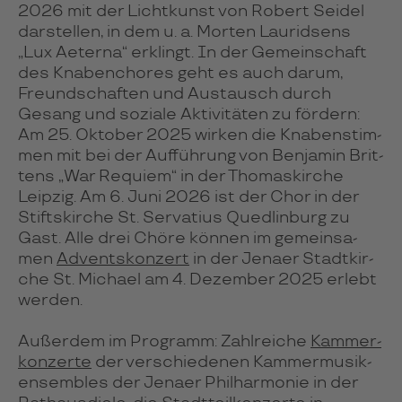
2026 mit der Licht­kunst von Robert Sei­del
dar­stel­len, in dem u. a. Mor­ten Lau­rid­sens
„Lux Aete­rna“ erklingt. In der Ge­mein­schaft
des Kna­ben­cho­res geht es auch darum,
Freund­schaf­ten und Aus­tausch durch
Gesang und soziale Akti­vi­tä­ten zu för­dern:
Am 25. Okto­ber 2025 wir­ken die Kna­ben­stim­
men mit bei der Aufführung von Ben­ja­min Brit­
tens „War Requiem“ in der Tho­mas­kir­che
Leip­zig. Am 6. Juni 2026 ist der Chor in der
Stifts­kir­che St. Ser­va­tius Qued­lin­burg zu
Gast. Alle drei Chöre kön­nen im gemein­sa­
men
Advents­kon­zert
in der Jenaer Stadt­kir­
che St. Mi­chael am 4. De­zem­ber 2025 erlebt
wer­den.
Außer­dem im Pro­gramm: Zahl­rei­che
Kam­mer­
kon­zerte
der ver­schie­de­nen Kam­mer­mu­sik­
en­sem­bles der Jenaer Phil­har­mo­nie in der