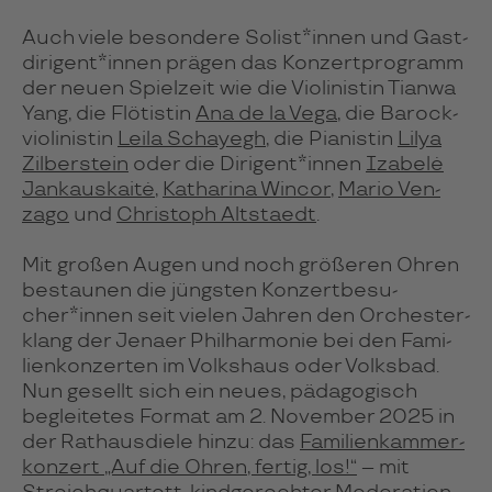
Auch viele beson­dere Solist*in­nen und Gast­
di­ri­gent*in­nen prä­gen das Kon­zert­pro­gramm
der neuen Spiel­zeit wie die Vio­li­nis­tin Tianwa
Yang, die Flö­tis­tin
Ana de la Vega
, die Barock­
vio­li­nis­tin
Leila Schay­egh
, die Pia­nis­tin
Lilya
Zilber­stein
oder die Diri­gent*in­nen
Iza­belė
Jan­kaus­kaitė
,
Katha­rina Win­cor
,
Mario Ven­
zago
und
Chris­toph Alt­staedt
.
Mit gro­ßen Augen und noch grö­ße­ren Ohren
bestau­nen die jüngs­ten Kon­zert­be­su­
cher*in­nen seit vie­len Jah­ren den Or­ches­ter­
klang der Jenaer Phil­har­mo­nie bei den Fami­
lien­kon­zer­ten im Volks­haus oder Volks­bad.
Nun gesellt sich ein neues, päda­go­gisch
beglei­te­tes For­mat am 2. No­vem­ber 2025 in
der Rat­haus­diele hinzu: das
Fami­lien­kam­mer­
kon­zert „Auf die Ohren, fertig, los!“
– mit