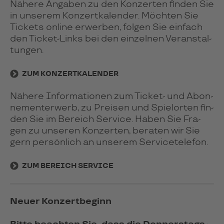
Nähere Anga­ben zu den Kon­zer­ten fin­den Sie
in unse­rem Kon­zert­ka­len­der. Möch­ten Sie
Tickets online erwer­ben, fol­gen Sie ein­fach
den Ticket-Links bei den einze­lnen Ver­an­stal­
tun­gen.
ZUM KONZERTKALENDER
Nähere Infor­ma­tio­nen zum Ticket- und Abon­
ne­ment­er­werb, zu Prei­sen und Spiel­or­ten fin­
den Sie im Bereich Ser­vice. Haben Sie Fra­
gen zu unse­ren Kon­zer­ten, bera­ten wir Sie
gern persön­lich an unse­rem Ser­vice­tele­fon.
ZUM BEREICH SERVICE
Neuer Konzertbeginn