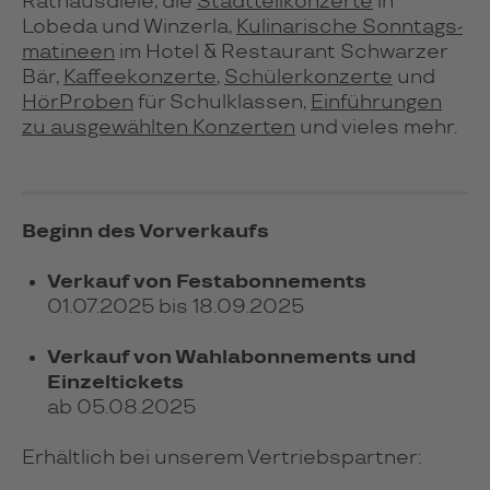
Rat­haus­diele, die
Stadt­teil­kon­zerte
in
Lobeda und Win­zerla,
Kuli­na­ri­sche Sonn­tags­
ma­ti­neen
im Hotel & Res­tau­rant Schwar­zer
Bär,
Kaf­fee­kon­zerte
,
Schü­ler­kon­zerte
und
Hör­Proben
für Schul­klas­sen,
Ein­führ­un­gen
zu aus­ge­wähl­ten Kon­zer­ten
und vie­les mehr.
Beginn des Vorverkaufs
Verkauf von Festabonnements
01.07.2025 bis 18.09.2025
Verkauf von Wahlabonnements und
Einzeltickets
ab 05.08.2025
Erhältlich bei unserem Vertriebspartner: