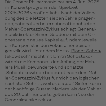
Die Jenaer Phil­har­mo­nie hat am 4. Juni 2025
ihr Kon­zert­pro­gramm der Spiel­zeit
2025.2026 ver­öf­fent­licht. Nach der Voll­en­
dung des die letz­ten sie­ben Jahre prä­gen­
den, natio­nal und inter­na­tio­nal beach­te­ten
Mah­ler-Scar­taz­zini-Zyk­lus
schlägt Gene­ral­
mu­sik­di­rek­tor Simon Gau­denz mit dem Or­
ches­ter ein neues Kapitel auf, indem jeweils
ein Kom­po­nist in den Fokus einer Sai­son
gestellt wird. Unter dem Motto
„Planet Schos­
ta­ko­witsch“
macht mit Dmi­tri Schos­ta­ko­
witsch ein Kom­po­nist den Anfang, der Mah­
lers Musik bewun­derte und schätzte:
„Schos­ta­ko­wi­tsch bedeu­tet nach dem Mah­
ler-Scar­taz­zini-Zyk­lus für mich den logi­schen
nächs­ten Schritt, weil er, als ‚der‘ Sin­fo­ni­ker in
der Nach­folge Gus­tav Mah­lers, als der Mah­ler
des 20. Jahr­hun­derts gel­ten kann.“, so der
Gene­ral­mu­sik­di­rek­tor.