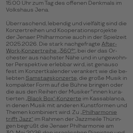
15:00 Uhr zum Tag des offe­nen Denk­mals im
Volks­haus Jena.
Über­ra­schend, leben­dig und viel­fäl­tig sind die
Kon­zert­rei­hen und Koope­ra­tions­pro­jekte
der Jenaer Phil­har­mo­nie auch in der Spiel­zeit
2025.2026. Die stark nach­ge­fragte
After-
Work-Kon­zert­reihe „360°“
, bei der das Or­
ches­ter aus nächs­ter Nähe und in unge­wohn­
ter Pers­pek­tive erleb­bar wird, ist ge­nau­so
fest im Kon­zert­ka­len­der ver­an­kert wie die be­
lieb­ten
Sams­tags­kon­zerte
, die große Musik in
kom­pak­ter Form auf die Bühne brin­gen oder
die aus den Rei­hen der Musi­ker*in­nen kura­
tier­ten
„Black Box“-Kon­zerte
im Kas­sa­blan­ca,
in denen Musik mit ande­ren Kunst­for­men und
The­men kom­bi­niert wird. Zu
„Phil­har­mo­nie
trifft Jazz“
im Rah­men der Jazz­meile Thü­rin­
gen begrüßt die Jenaer Phil­har­mo­nie am