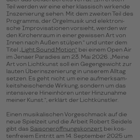
Teil wer­den wir eine eher klas­si­sch wir­kende
Ins­ze­nie­rung sehen. Mit dem zwei­ten Teil des
Pro­gramms, der Orgel­mu­sik und elek­tro­ni­
sche Im­pro­vi­sa­tio­nen vor­sieht, wer­den wir
den Kir­chen­raum in einer gewis­sen Art von
Innen nach Außen stül­pen.“ und unter dem
Titel
„Light.Sound.Motion“
bei einem Open Air
im Jenaer Para­dies am 23. Mai 2026. „Meine
Art von Licht­kunst soll ein Gegen­ge­wicht zur
lau­ten Über­ins­ze­nie­rung in unse­rem All­tag
set­zen. Es geht nicht um eine auf­merk­sam­
keits­hei­schende Wir­kung, son­dern um das
inten­si­vere Hinein­hö­ren unter Hin­zu­nahme
mei­ner Kunst.“, erklärt der Licht­künst­ler.
Einen musi­ka­li­schen Vor­ge­schmack auf die
neue Spiel­zeit und die Arbeit Robert Seidels
gibt das
Sai­son­er­öff­nungs­kon­zert
bei kos­
ten­frei­em Ein­tritt am 14. Sep­tem­ber 2025 um