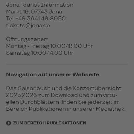
Jena Tourist-Information
Markt 16, 07743 Jena
Tel. +49 3641 49-8050
tickets@jena.de
Öffnungszeiten:
Montag - Freitag 10:00-18:00 Uhr
Samstag 10:00-14:00 Uhr
Navigation auf unserer Webseite
Das Sai­son­buch und die Kon­zert­über­sicht
2025.2026 zum Down­load und zum virtu­
ellen Durch­blät­tern fin­den Sie jeder­zeit im
Bereich Publi­ka­tio­nen in unse­rer Media­thek.
ZUM BEREICH PUBLIKATIONEN